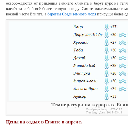
освобождаются от правления зимнего климата и берут курс на тё
влечёт за собой всё более теплую погоду. Самые максимальные те
южной части Египта, а
берегам Средиземного моря
присущи более сд
Температура на курортах Егип
Розмір оригіналу:
670
x
277
Тип:
jpg
Дата:
2015-03-18
Цены на отдых в Египте в апреле.