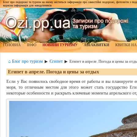
Блог про подорожі та туризм на якому міститься інформація про самостійні подорожі, фотозвіти з подор
корисна інформація для мандрівників
ГОЛОВНА
ІНФО
НОВИНИ ТУРИЗМУ
АВІАКВИТКИ
КВИТКИ НА
⌂ Блог про туризм
Єгипет
▶
▶
Египет в апреле. Погода и цены за отд
Египет в апреле. Погода и цены за отдых
Если у Вас появилось свободное время от работы и вы планируете е
моря, то отличным местом для этого может стать государство Еги
некоторые особенности и раскрыть ключевые моменты апрельского от