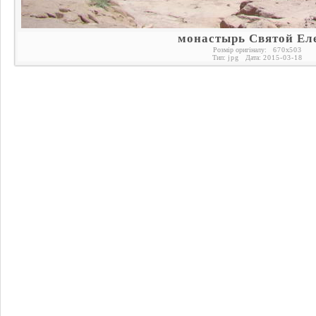
монастырь Святой Ел
Розмір оригіналу:
670
x
503
Тип:
jpg
Дата:
2015-03-18