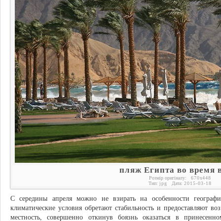
пляж Египта во время 
Розмір оригіналу:
670
x
448
Тип:
jpg
Дата:
2015-03-18
С середины апреля можно не взирать на особенности географи
климатические условия обретают стабильность и предоставляют во
местность, совершенно откинув боязнь оказаться в принесенн