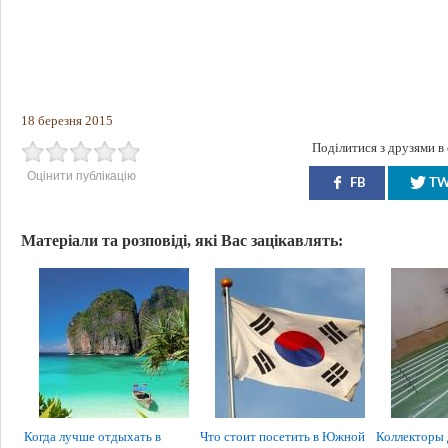
18 березня 2015
Поділитися з друзями в
Оцінити публікацію
FB
T
Матеріали та розповіді, які Вас зацікавлять:
Когда лучше отдыхать в
Что стоит посетить в Южной
Коллекторы 