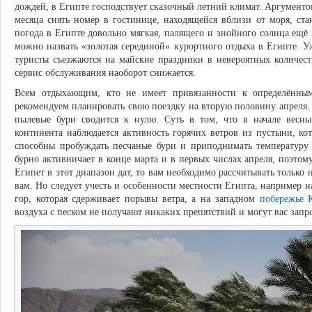
дождей, в Египте господствует сказочный летний климат. Аргументом
месяца снять номер в гостинице, находящейся вблизи от моря, ст
погода в Египте довольно мягкая, палящего и знойного солнца ещё 
можно назвать «золотая серединой» курортного отдыха в Египте. Уж
туристы съезжаются на майские праздники в невероятных количест
сервис обслуживания наоборот снижается.
Всем отдыхающим, кто не имеет привязанности к определённым
рекомендуем планировать свою поездку на вторую половину апреля.
пылевые бури сводится к нулю. Суть в том, что в начале весны
континента наблюдается активность горячих ветров из пустыни, к
способны пробуждать песчаные бури и приподнимать температур
бурно активничает в конце марта и в первых числах апреля, поэто
Египет в этот диапазон дат, то вам необходимо рассчитывать только 
вам. Но следует учесть и особенности местности Египта, например н
гор, которая сдерживает порывы ветра, а на западном
побережье 
воздуха с песком не получают никаких препятствий и могут вас запро