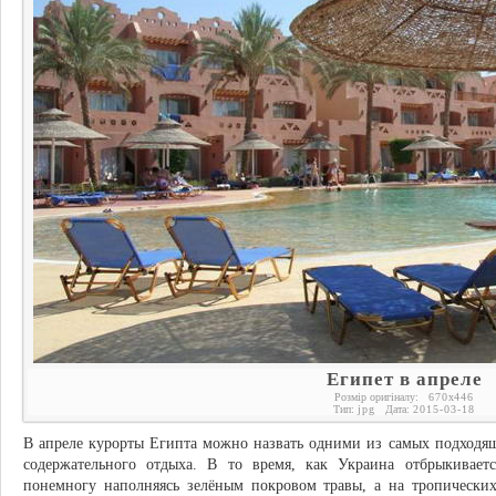
Египет в апреле
Розмір оригіналу:
670
x
446
Тип:
jpg
Дата:
2015-03-18
В апреле курорты Египта можно назвать одними из самых подходя
содержательного отдыха. В то время, как Украина отбрыкивает
понемногу наполняясь зелёным покровом травы, а на тропических