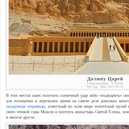
Долину Царей
Розмір оригіналу:
670
x
443
Тип:
jpg
Дата:
2015-03-18
В этих местах шанс получить солнечный удар либо «поджарить» св
для посещения в апрельское время на самом деле довольно мно
загадочные пирамиды
, известный во всем мире египетский музей
свято чтимой горы Моисея и посетить монастырь Святой Елены, ос
и многое другое.