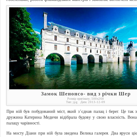
Замок Шенонсо- вид з річки Шер
Розмір оригіналу;
500
x
268
Тип:
jpg
Дата:
2013-12-09
При ній був побудований міст, який з’єднав палац і берег. Це так 
дружина Катерина Медичи відібрала будову у свою власність. Вона
палацу чарівності.
На мосту Діани при ній була зведена Велика галерея. Два яруси ці