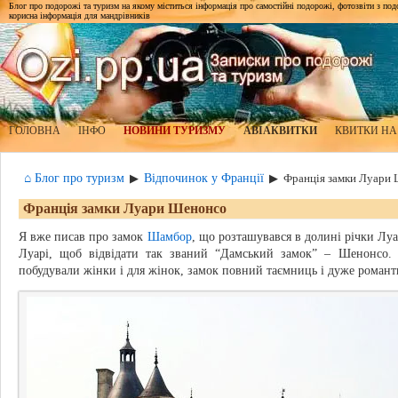
Блог про подорожі та туризм на якому міститься інформація про самостійні подорожі, фотозвіти з подор
корисна інформація для мандрівників
ГОЛОВНА
ІНФО
НОВИНИ ТУРИЗМУ
АВІАКВИТКИ
КВИТКИ НА
⌂ Блог про туризм
Відпочинок у Франції
▶
▶
Франція замки Луари
Франція замки Луари Шенонсо
Я вже писав про замок
Шамбор
, що розташувався в долині річки Луа
Луарі, щоб відвідати так званий “Дамський замок” – Шенонсо.
побудували жінки і для жінок, замок повний таємниць і дуже роман