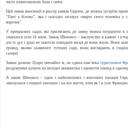
часто влаштовували бали і свята.
Цей замок внесений в реєстр замків Європи, де можна зустріти при
“Пані у білому”, яка і сьогодні оплакує смерть свого чоловіка у 
королев”.
У прекрасних садах, які прилягають до замку можна потрапити в 
сховалося село 16 віків. Замок Шенонсо – чаклунство в камені і істо
але їх дух і душі не захотіли покидати місця де вони жили. Вони за
троянд, якими знамениті тутешні сади, вони виглядають в гладі
галереї.
Замки долини Луари звичайно ж, не єдина пам’ятка
туристичної Фр
роздумуючи купити на вихідні авіаквитки і провести уікенд в одному
А замок Шенонсо – один з найніжніших і жіночних палаців Європ
закохуєшся з першої хвилини і на все життя, втім як і в усю Францію.