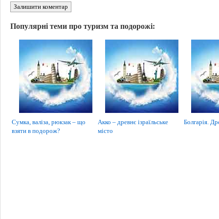
Залишити коментар
Популярні теми про туризм та подорожі:
Сумка, валіза, рюкзак – що
Акко – древнє ізраїльське
Болгарія. Др
взяти в подорож?
місто