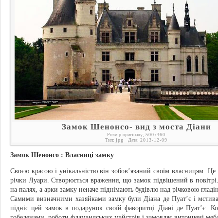
Замок Шенонсо- вид з моста Діани
Розмір оригіналу;
500
x
360
Тип:
jpg
Дата:
2013-12-09
Замок Шенонсо : Власниці замку
Своєю красою і унікальністю він зобов’язаний своїм власницям. Це 
річки Луари. Створюється враження, що замок підвішений в повітрі
на палях, а арки замку неначе піднімають будівлю над річковою гладі
Самими визначними хазяйками замку були Діана де Пуат’є і мстива
підніс цей замок в подарунок своїй фаворитці Діані де Пуат’є. 
гобеленами, роботи фламандських майстрів і замовляє витончені меблі, 