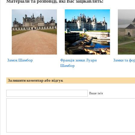
Матеріали та розповіді, які Вас зацікавлять:
Замок Шамбор
Франція замки Луари
Замки та фо
Шамбор
Залишити коментар або відгук
Ваше ім'я