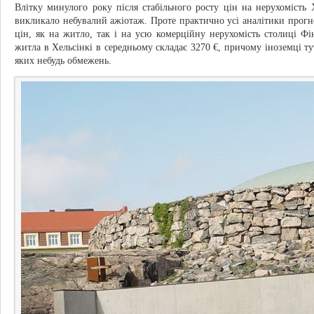
Влітку минулого року після стабільного росту цін на нерухомість 
викликало небувалий ажіотаж. Проте практично усі аналітики прогн
цін, як на житло, так і на усю комерційну нерухомість столиці Фін
житла в Хельсінкі в середньому складає 3270 €, причому іноземці тут
яких небудь обмежень.