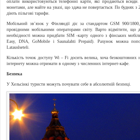
оплати використовуються телефонні карти, які продаються всюди.
монетами, але майте на увазі, що здача не повертається. По буднях з 2
діють пільгові тарифи.
Мобільний зв’язок у Фінляндії діє за стандартом GSM 900/1800,
провідними мобільними операторами світу. Варто відмітити, що д
необхідності можна придбати SIM -карту одного з фінських мобільн
Easy, DNA, GoMobile і Saunalahti Prepaid). Рахунок можна поп
Latauslseteli.
Кількість точок доступу Wi – Fi досить велика, хоча безкоштовних н
інтернету можна отримати в одному з численних інтернет-кафе.
Безпека
У Хельсінкі туристи можуть почувати себе в абсолютній безпеці.