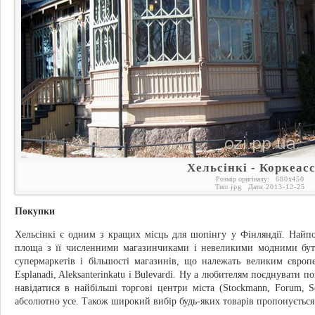
Хельсінкі - Коркеасс
Розмір оригіналу:
680
x
450
Тип:
jpg
Дата:
2013-12-25
Покупки
Хельсінкі є одним з кращих місць для шопінгу у Фінляндії. Найпо
площа з її численними магазинчиками і невеликими модними бут
супермаркетів і більшості магазинів, що належать великим європ
Esplanadi, Aleksanterinkatu і Bulevardi. Ну а любителям поєднувати 
навідатися в найбільші торгові центри міста (Stockmann, Forum, S
абсолютно усе. Також широкий вибір будь-яких товарів пропонується 