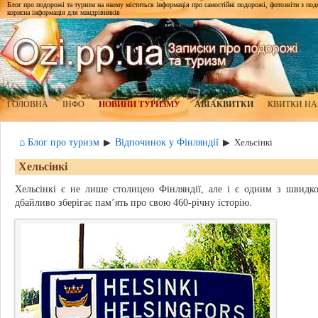
Блог про подорожі та туризм на якому міститься інформація про самостійні подорожі, фотозвіти з подор
корисна інформація для мандрівників
ГОЛОВНА
ІНФО
НОВИНИ ТУРИЗМУ
АВІАКВИТКИ
КВИТКИ НА
⌂ Блог про туризм
Відпочинок у Фінляндії
▶
▶
Хельсінкі
Хельсінкі
Хельсінкі є не лише столицею Фінляндії, але і є одним з швидко
дбайливо зберігає пам’ять про свою 460-річну історію.