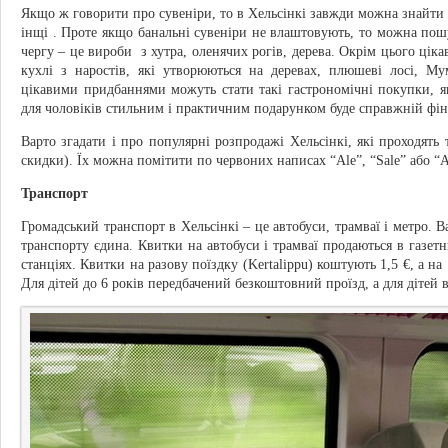
Якщо ж говорити про сувеніри, то в Хельсінкі завжди можна знайти о
інщі . Проте якщо банальні сувеніри не влаштовують, то можна пошу
чергу – це вироби з хутра, оленячих рогів, дерева. Окрім цього ці
кухлі з наростів, які утворюються на деревах, плюшеві лосі, Му
цікавими придбаннями можуть стати такі гастрономічні покупки, як
для чоловіків стильним і практичним подарунком буде справжній фін
Варто згадати і про популярні розпродажі Хельсінкі, які проходять 
скидки). Їх можна помітити по червоних написах “Ale”, “Sale” або “A
Транспорт
Громадський транспорт в Хельсінкі – це автобуси, трамваї і метро. Ва
транспорту єдина. Квитки на автобуси і трамваї продаються в газетни
станціях. Квитки на разову поїздку (Kertalippu) коштують 1,5 €, а на 
Для дітей до 6 років передбачений безкоштовний проїзд, а для дітей ві