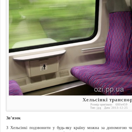
Хельсінкі транспо
Розмір оригіналу:
680
x
459
Тип:
jpg
Дата:
2013-12-25
Зв’язок
З Хельсінкі подзвонити у будь-яку країну можна за допомогою ч