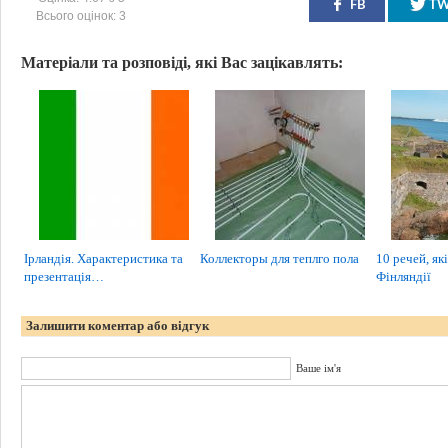
FB
T
Всього оцінок:
3
Матеріали та розповіді, які Вас зацікавлять:
Ірландія. Характеристика та
Коллекторы для теплго пола
10 речей, як
презентація…
Фінляндії
Залишити коментар або відгук
Ваше ім'я