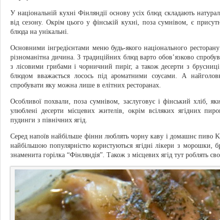
У національній кухні Фінляндії основу усіх блюд складають натураль
від сезону. Окрім цього у фінській кухні, поза сумнівом, є прису
блюда на унікальні.
Основними інгредієнтами меню будь-якого національного ресторану 
різноманітна дичина. З традиційних блюд варто обов’язково спробув
з лісовими грибами і чорничний пиріг, а також десерти з брусни
блюдом вважається лосось під ароматними соусами. А найголов
спробувати яку можна лише в елітних ресторанах.
Особливої похвали, поза сумнівом, заслуговує і фінський хліб, як
улюблені десерти місцевих жителів, окрім всіляких ягідних пирог
пудинги з північних ягід.
Серед напоїв найбільше фінни люблять чорну каву і домашнє пиво Kot
найбільшою популярністю користуються ягідні лікери з морошки, б
знаменита горілка “Фінляндія”. Також з місцевих ягід тут роблять сво