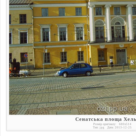
Сенатська площа Хель
Розмір оригіналу:
680
x
514
Тип:
jpg
Дата:
2013-12-25