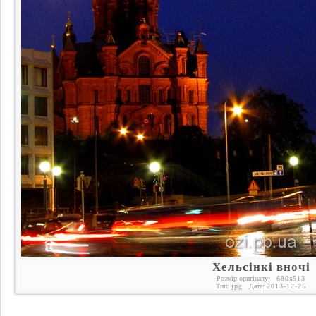
Хельсінкі вночі
Розмір оригіналу:
680
x
513
Тип:
jpg
Дата:
2013-12-25