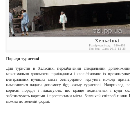
Хельсінкі
Розмір оригіналу:
680
x
458
Тип:
jpg
Дата:
2013-12-25
Поради туристові
Для туристів в Хельсінкі передбачений спеціальний допоміжний 
максимально допомогти приїжджим і кваліфіковано їх проконсульт
центральних вулицях міста безперервно чергують молоді привіт
намагаються надати допомогу будь-якому туристові. Наприклад, 
корисні поради і підказують, що краще подивитися і куди сх
забезпечують картами і проспектами міста. Зазвичай співробітники H
можна по зеленій формі.