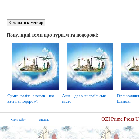
Залишити коментар
Популярні теми про туризм та подорожі:
Сумка, валіза, рюкзак – що
Акко – древнє ізраїльське
Гірськолижн
взяти в подорож?
місто
Шамоні
OZI Prime Press U
Карта сайту
Sitemap