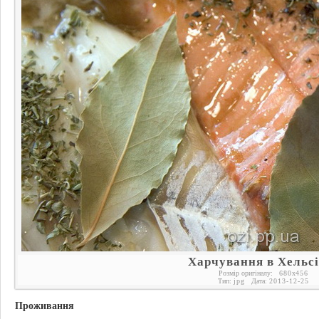
Харчування в Хельсі
Розмір оригіналу:
680
x
456
Тип:
jpg
Дата:
2013-12-25
Проживання