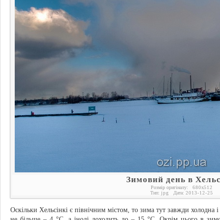
Зимовий день в Хельс
Розмір оригіналу:
680
x
512
Тип:
jpg
Дата:
2013-12-25
Оскільки Хельсінкі є північним містом, то зима тут завжди холодна і
не більше – 4 °C, а іноді доходить до – 15 °C. Окрім цього в зим