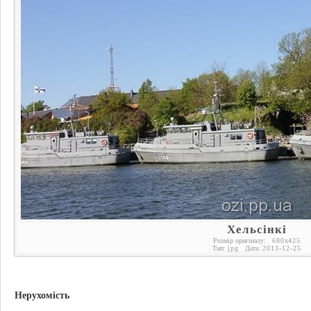
Хельсінкі
Розмір оригіналу:
680
x
425
Тип:
jpg
Дата:
2013-12-25
Нерухомість