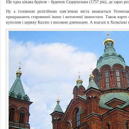
Ще одна цікава будівля – будинок Седерхольма (1757 рік), де зараз р
Ну а головною релігійною пам’яткою міста вважається Успенсь
прикрашають старовинні ікони і витончені іконостаси. Також варто 
куполом і церкву Калліо з високою дзвіницею. А взагалі в Хельсінкі