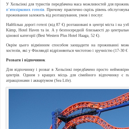
У Хельсінкі для туристів передбачена маса можливостей для прожив
п’ятизіркових готелів
. Причому практично скрізь рівень обслуговува
проживання залежить від розташування, умов і послуг.
Найбільш дорогі готелі (від 87 €) розташовані в центрі міста і на узбе
Kämp, Hotel Haven та ін. А у безпосередній близькості до центрально
цінової категорії (Best Western Plus Hotel Haaga, 52 €).
Окрім цього відмінним способом заощадити на проживанні мож
хостелів, які у Фінляндії відрізняються чистотою і зручністю (17-30 €
Розваги і відпочинок
Для відпочинку і розваг в Хельсінкі передбачено просто неймовірн
центрів. Одним з кращих місць для сімейного відпочинку є п
атракціонами і акваріумом (Sea Life).