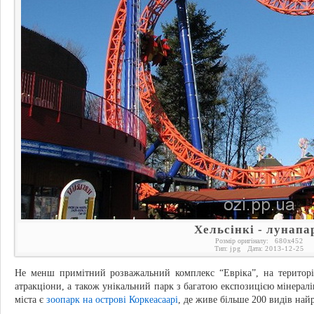
Хельсінкі - лунапа
Розмір оригіналу:
680
x
452
Тип:
jpg
Дата:
2013-12-25
Не менш примітний розважальний комплекс “Евріка”, на території 
атракціони, а також унікальний парк з багатою експозицією мінерал
міста є
зоопарк на острові Коркеасаарі
, де живе більше 200 видів най