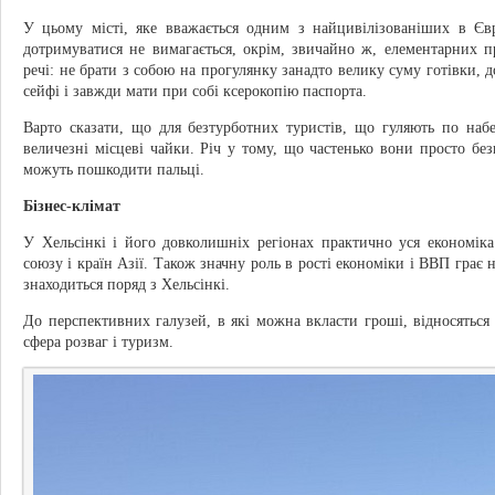
У цьому місті, яке вважається одним з найцивілізованіших в Євр
дотримуватися не вимагається, окрім, звичайно ж, елементарних п
речі: не брати з собою на прогулянку занадто велику суму готівки, 
сейфі і завжди мати при собі ксерокопію паспорта.
Варто сказати, що для безтурботних туристів, що гуляють по наб
величезні місцеві чайки. Річ у тому, що частенько вони просто бе
можуть пошкодити пальці.
Бізнес-клімат
У Хельсінкі і його довколишніх регіонах практично уся економіка
союзу і країн Азії. Також значну роль в рості економіки і ВВП грає 
знаходиться поряд з Хельсінкі.
До перспективних галузей, в які можна вкласти гроші, відносяться ф
сфера розваг і туризм.