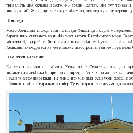
тривалість дня складає всього 4-5 годин. Влітку, яке тут триває з
комфортний. Жара, що виснажує, відсутня, температура не перевищу
Природа
Місто Хельсінкі знаходиться на півдні Фінляндії і окрім материково
береги яких омивають води Фінської затоки Балтійського моря. Варто
місцевості, що робить його рельєф неоднорідним і утворює невеликі 
Хельсінкі знаходиться на невеликому півострові зі значно порізаною 
Пам’ятки Хельсінкі
Однією з головних пам’яток Хельсінкі є Сенатська площа і прек
знаходиться декілька історичних споруд, найцікавішими з яких стали
і будівля Державної ради. Не менш примітними будівлями площі є буд
і білосніжний кафедральний собор Туоміокіркко із статуями дванадця