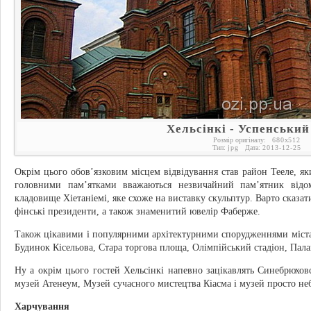
Хельсінкі - Успенський
Розмір оригіналу:
680
x
512
Тип:
jpg
Дата:
2013-12-25
Окрім цього обов’язковим місцем відвідування став район Тееле, яки
головними пам’ятками вважаються незвичайний пам’ятник відом
кладовище Хіетаніемі, яке схоже на виставку скульптур. Варто сказа
фінські президенти, а також знаменитий ювелір Фаберже.
Також цікавими і популярними архітектурними спорудженнями міст
Будинок Кісельова, Стара торгова площа, Олімпійський стадіон, Пала
Ну а окрім цього гостей Хельсінкі напевно зацікавлять Синебрюхо
музей Атенеум, Музей сучасного мистецтва Кіасма і музей просто неб
Харчування