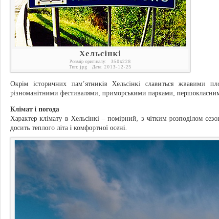
Хельсінкі
Розмір оригіналу:
350
x
228
Тип:
jpg
Дата:
2013-12-25
Окрім історичних пам’ятників Хельсінкі славиться жвавими п
різноманітними фестивалями, приморськими парками, першокласним
Клімат і погода
Характер клімату в Хельсінкі – помірний, з чітким розподілом сезон
досить теплого літа і комфортної осені.