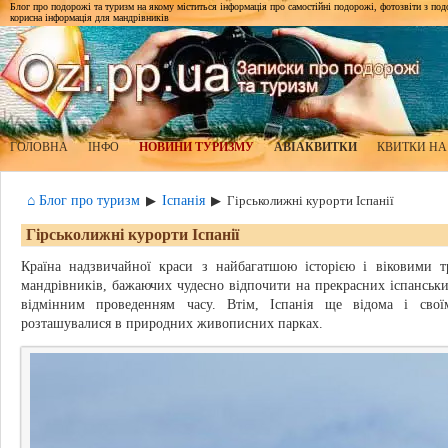
Блог про подорожі та туризм на якому міститься інформація про самостійні подорожі, фотозвіти з подор
корисна інформація для мандрівників
ГОЛОВНА
ІНФО
НОВИНИ ТУРИЗМУ
АВІАКВИТКИ
КВИТКИ НА
⌂ Блог про туризм
Іспанія
▶
▶
Гірськолижні курорти Іспанії
Гірськолижні курорти Іспанії
Країна надзвичайної краси з найбагатшою історією і віковими тр
мандрівників, бажаючих чудесно відпочити на прекрасних іспанськи
відмінним проведенням часу. Втім, Іспанія ще відома і сво
розташувалися в природних живописних парках.