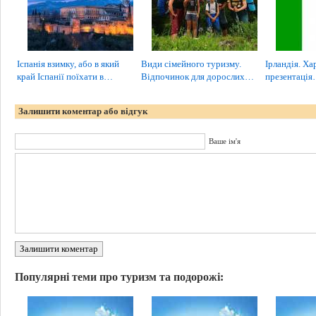
Іспанія взимку, або в який
Види сімейного туризму.
Ірландія. Ха
край Іспанії поїхати в…
Відпочинок для дорослих…
презентаці
Залишити коментар або відгук
Ваше ім'я
Залишити коментар
Популярні теми про туризм та подорожі: