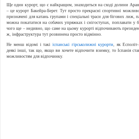
Ще один курорт, що є найкращим, знаходиться на сході долини Ара
– це курорт Бакейра-Берет. Тут просто прекрасні спортивні можливо
призначені для катань групами і спеціальні траси для бігових лиж, п
можна покататися на собачих упряжках і снігоступах, поплавати у ба
чого ще – недивно, що саме на цьому курорті відпочивають президент
ж, інфраструктура тут розвинена просто відмінно.
Не менш відомі і такі
іспанські гірськолижні курорти
, як Есполіт
деякі інші, так що, якщо ви хочете відпочити взимку, то Іспанія ст
можливостям для відпочинку.