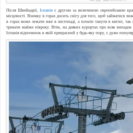
Після Швейцарії,
Іспанія
є другою за величиною європейською кра
місцевості. Взимку в горах досить снігу для того, щоб займатися ли
в горах може лежати вже в листопаді, а почати танути в квітні, так
тривати майже півроку. Втім, на деяких курортах про всяк випадок
Іспанія відпочинок в якій прекрасний у будь-яку пору, є дуже попу