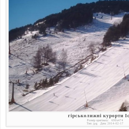
гірськолижні курорти І
Розмір оригіналу:
690
x
474
Тип:
jpg
Дата:
2014-02-17