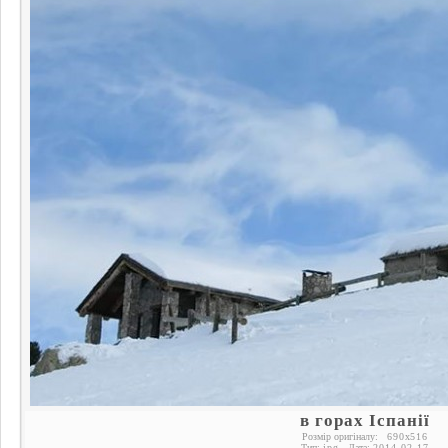
в горах Іспанії
Розмір оригіналу:
690
x
516
Тип:
jpg
Дата:
2014-02-17