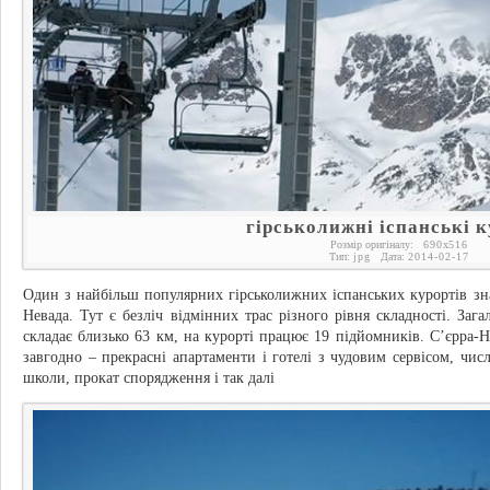
гірськолижні іспанські 
Розмір оригіналу:
690
x
516
Тип:
jpg
Дата:
2014-02-17
Один з найбільш популярних гірськолижних іспанських курортів зна
Невада. Тут є безліч відмінних трас різного рівня складності. Заг
складає близько 63 км, на курорті працює 19 підйомників. С’єрра-
завгодно – прекрасні апартаменти і готелі з чудовим сервісом, числ
школи, прокат спорядження і так далі