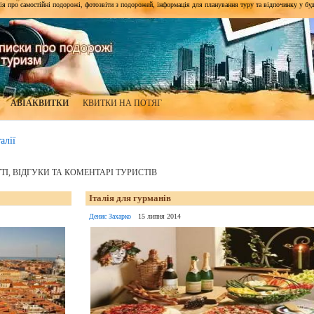
я про самостійні подорожі, фотозвіти з подорожей, інформація для планування туру та відпочинку у будь-я
АВІАКВИТКИ
КВИТКИ НА ПОТЯГ
алії
ТТІ, ВІДГУКИ ТА КОМЕНТАРІ ТУРИСТІВ
Італія для гурманів
Денис Захарко
15 липня 2014