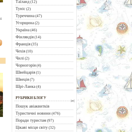
Таїланд
(12)
Туніс
(2)
Туреччина
(47)
і
Угорщина
(2)
Україна
(46)
Фінляндія
(14)
Франція
(35)
Чехія
(10)
Чилі
(2)
Чорногорія
(4)
Швейцарія
(1)
Швеція
(7)
Шрі-Ланка
(4)
РУБРИКИ БЛОГУ
Пошук авіаквитків
Туристичні новини
(476)
Поради туристам
(97)
Цікаві місця світу
(32)