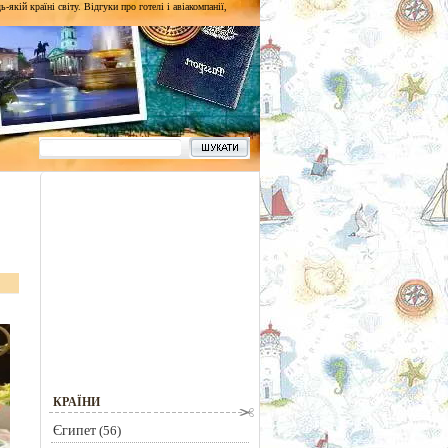
кій країні світу. Відгуки про готелі і авіакомпанії,
КРАЇНИ
Єгипет
(56)