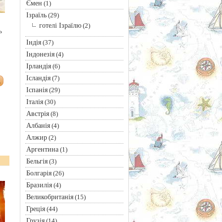
Ємен
(1)
Ізраїль
(29)
готелі Ізраїлю
(2)
ь
Індія
(37)
Індонезія
(4)
Ірландія
(6)
Ісландія
(7)
Іспанія
(29)
Італія
(30)
Австрія
(8)
Албанія
(4)
Алжир
(2)
Аргентина
(1)
Бельгія
(3)
Болгарія
(26)
Бразилія
(4)
Великобританія
(15)
Греція
(44)
Грузія
(14)