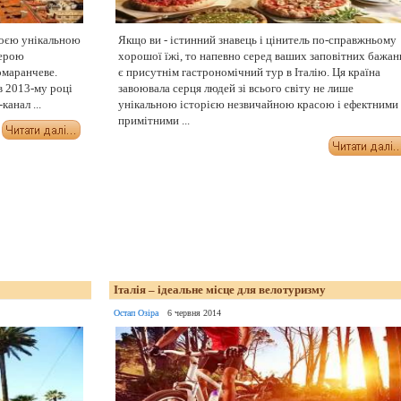
воєю унікальною
Якщо ви - істинний знавець і цінитель по-справжньому
ферою
хорошої їжі, то напевно серед ваших заповітних бажан
омаранчеве.
є присутнім гастрономічний тур в Італію. Ця країна
в 2013-му році
завоювала серця людей зі всього світу не лише
анал ...
унікальною історією незвичайною красою і ефектними
примітними ...
Італія – ідеальне місце для велотуризму
Остап Озіра
6 червня 2014