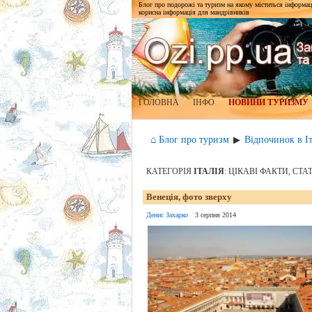
Блог про подорожі та туризм на якому міститься інформаці
корисна інформація для мандрівників
ГОЛОВНА
ІНФО
НОВИНИ ТУРИЗМУ
⌂ Блог про туризм
Відпочинок в Іт
▶
КАТЕГОРІЯ
ІТАЛІЯ
: ЦІКАВІ ФАКТИ, СТА
Венеція, фото зверху
Денис Захарко
3 серпня 2014