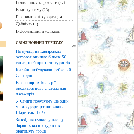
Відпочинок та розваги
(27)
о
Види туризму
(23)
Гірськолижні курорти
(14)
Дайвінг
(10)
Інформаційні публікації
СВІЖІ НОВИНИ ТУРИЗМУ
На вулиці на Канарських
островах вийшло більше 50
тисяч, щоб прогнати туристів
Китайці побудували фейковий
Санторіні
В аеропортах Болгарії
вводиться нова система для
пасажирів
У Єгипті побудують ще один
мега-курорт, розширивши
Шарм-ель-Шейх
За вхід на культову площу
Зоряних воєн з туристів
братимуть гроші