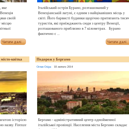
, яке
Італійський острів Бурано, розташований у
 Венеція
Венеціанській лагуні, є одним з найцікавіших місць у
яки своїй
світі. Його барвисті будинки щорічно притягають тисяч
у місцю
туристів, які приїжджають сюди з центру Венеції,
вітньої
розташованого приблизно в 7 кілометрах. Бурано
фактично є ...
 місто-квітка
Подорож у Бергамо
Остап Озіра
18 лютого 2014
багатою історією
Бергамо - адміністративний центр однойменної
ою назву. Firenzе
італійської провінції. Населення міста Бергамо складає