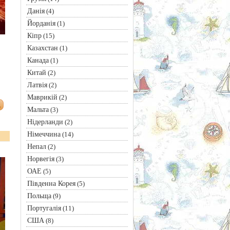
Данія
(4)
Йорданія
(1)
Кіпр
(15)
Казахстан
(1)
Канада
(1)
Китай
(2)
Латвія
(2)
Маврикій
(2)
Мальта
(3)
Нідерланди
(2)
Німеччина
(14)
Непал
(2)
Норвегія
(3)
ОАЕ
(5)
Південна Корея
(5)
Польща
(9)
Португалія
(11)
США
(8)