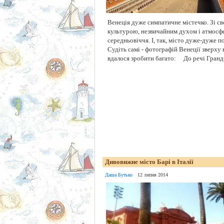
Венеція дуже симпатичне містечко. Зі с
культурою, незвичайним духом і атмос
середньовіччя. І, так, місто дуже-дуже п
Судіть самі - фотографій Венеції зверху 
вдалося зробити багато: До речі Гранд-к
Дивовижне місто Барі в Італії
Даша Бутько
12 липня 2014