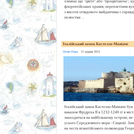
означає що "цвіте" або "процвітаюча"; к
флорентійських храмів, переплетіння вул
з висоти оглядового майданчика і справд
пелюстки ...
Італійський замок Кастелло-Маніаче
Остап Озіра
11 грудня 2013
Італійський замок Кастелло-Маніаче був
наказом Фрідріха II в 1232-1240 гг в міст
знаходиться на найбільшому острові, не л
усього Середземного моря - Сицилії. Зам
на честь візантійського полководця Георгі