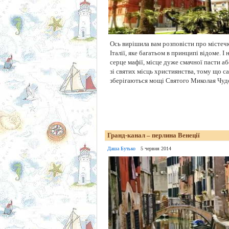
Ось вирішила вам розповісти про містечк
Італії, яке багатьом в принципі відоме. І
серце мафії, місце дуже смачної пасти або
зі святих місць християнства, тому що са
зберігаються мощі Святого Миколая Чудот
Гранд-канал – перлина Венеції
Даша Бутько
5 червня 2014