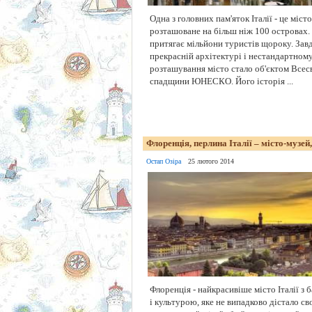
Одна з головних пам'яток Італії - це місто
розташоване на більш ніж 100 островах.
притягає мільйони туристів щороку. Завд
прекрасній архітектурі і нестандартном
розташування місто стало об'єктом Всес
спадщини ЮНЕСКО. Його історія ...
Флоренція, перлина Італії – місто-музей,
Остап Озіра
25 лютого 2014
Флоренція - найкрасивіше місто Італії з 
і культурою, яке не випадково дістало св