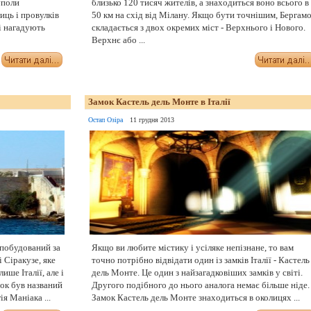
уполи
близько 120 тисяч жителів, а знаходиться воно всього в
иць і провулків
50 км на схід від Мілану. Якщо бути точнішим, Бергам
і нагадують
складається з двох окремих міст - Верхнього і Нового.
Верхнє або ...
Замок Кастель дель Монте в Італії
Остап Озіра
11 грудня 2013
 побудований за
Якщо ви любите містику і усіляке непізнане, то вам
і Сіракузе, яке
точно потрібно відвідати один із замків Італії - Кастель
ише Італії, але і
дель Монте. Це один з найзагадковіших замків у світі.
ок був названий
Другого подібного до нього аналога немає більше ніде.
я Маніака ...
Замок Кастель дель Монте знаходиться в околицях ...