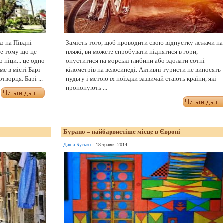
о на Півдні
Замість того, щоб проводити свою відпустку лежачи на
 не тому що це
пляжі, ви можете спробувати піднятися в гори,
 піци... це одно
опуститися на морські глибини або здолати сотні
ме в місті Барі
кілометрів на велосипеді. Активні туристи не виносять
ворця. Барі ...
нудьгу і метою їх поїздки зазвичай стають країни, які
пропонують ...
Бурано – найбарвистіше місце в Європі
Даша Бутько
18 травня 2014