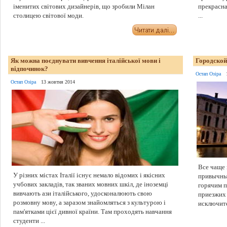
іменитих світових дизайнерів, що зробили Мілан
прекрасна
столицею світової моди.
...
Як можна поєднувати вивчення італійської мови і
Городской
відпочинок?
Остап Озіра
Остап Озіра
13 жовтня 2014
Все чаще 
У різних містах Італії існує немало відомих і якісних
привычны
учбових закладів, так званих мовних шкіл, де іноземці
горячим п
вивчають ази італійського, удосконалюють свою
приезжих
розмовну мову, а заразом знайомляться з культурою і
исключите
пам'ятками цієї дивної країни. Там проходять навчання
студенти ...