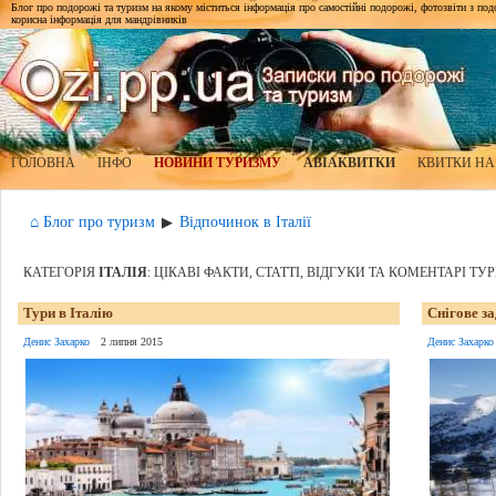
Блог про подорожі та туризм на якому міститься інформація про самостійні подорожі, фотозвіти з подор
корисна інформація для мандрівників
ГОЛОВНА
ІНФО
НОВИНИ ТУРИЗМУ
АВІАКВИТКИ
КВИТКИ НА
⌂ Блог про туризм
Відпочинок в Італії
▶
КАТЕГОРІЯ
ІТАЛІЯ
: ЦІКАВІ ФАКТИ, СТАТТІ, ВІДГУКИ ТА КОМЕНТАРІ ТУ
Тури в Італію
Снігове за
Денис Захарко
2 липня 2015
Денис Захарко