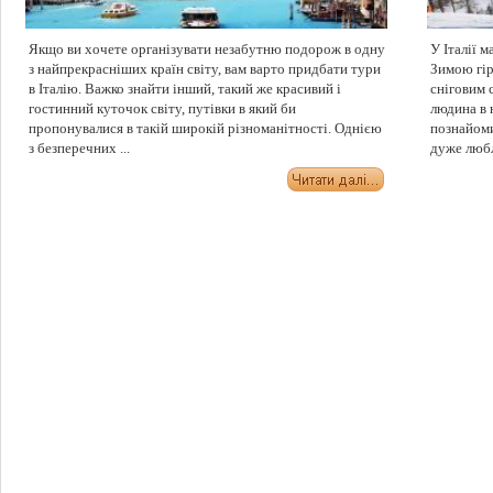
Якщо ви хочете організувати незабутню подорож в одну
У Італії 
з найпрекрасніших країн світу, вам варто придбати тури
Зимою гір
в Італію. Важко знайти інший, такий же красивий і
сніговим 
гостинний куточок світу, путівки в який би
людина в 
пропонувалися в такій широкій різноманітності. Однією
познайоми
з безперечних ...
дуже любл