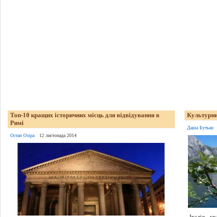
Топ-10 кращих історичних місць для відвідування в
Культурний
Римі
Даша Бутько
Остап Озіра
12 листопада 2014
Італія - к