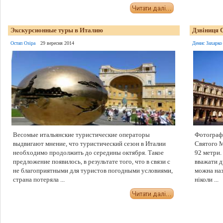
Экскурсионные туры в Италию
Дзвіниця 
Остап Озіра
29 вересня 2014
Денис Захарко
Весомые итальянские туристические операторы
Фотографі
выдвигают мнение, что туристический сезон в Италии
Святого М
необходимо продолжить до середины октября. Такое
92 метри.
предложение появилось, в результате того, что в связи с
вважати д
не благоприятными для туристов погодными условиями,
можна наз
страна потеряла ...
ніколи ...