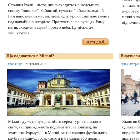
Столиця Італії - місто, яке знаходиться в людському
за смаком
списку "must see". Зайнятий, сучасний і багатолюдний
курортах І
Рим наповнений мистецтвом, культурою, смачною їжею і
пляжі з п
надзвичайною історією. Прогулятись по вулицях Риму -
відпочино
це, як сходити в музей просто неба. Це місце, де
...
змішуються ...
Що подивитися в Мілані?
Вирушаємо
Остап Озіра
29 жовтня 2014
Денис Захарко
Мілан - дуже популярне місто серед туристів всього
Якщо ви б
світу, які приїжджають подивитися, наприклад, на
однієї з 
змагання Формули-1 в Монці, матчі кращих футбольних
вирушайте
клубів на Сан-Сіро, концерти в Ла Скала або покази
архітекту