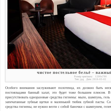
чистое постельное бельё – важны
Розмір оригіналу:
1200
x
790
Тип:
jpg
Дата:
2016-03-02
Особого внимания заслуживают полотенца, их должно быть неск
постояльцами банный халат, это будет тоже большим плюсом. 
присутствовать одноразовые средства гигиены: мыло, шампунь, гель
запечатанные зубные щетки и маленький тюбик зубной пасты. Сог
средства гигиены, не нужно везти с собой баночки с шампунем, геле