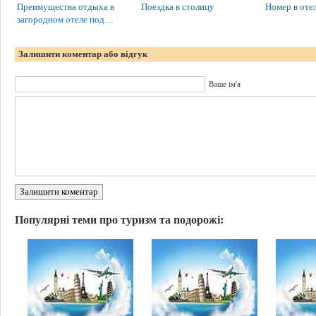
Преимущества отдыха в
Поездка в столицу
Номер в отел
загородном отеле под…
Залишити коментар або відгук
Ваше ім'я
Залишити коментар
Популярні теми про туризм та подорожі: