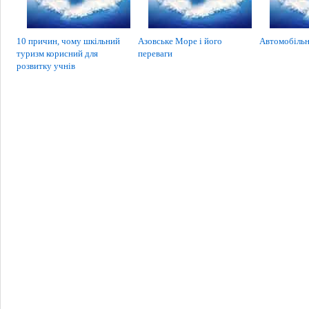
10 причин, чому шкільний
Азовське Море і його
Автомобільн
туризм корисний для
переваги
розвитку учнів