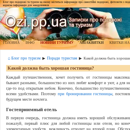
Блог про подорожі та туризм на якому міститься інформація про самостійні подорожі, фотозвіти з подор
корисна інформація для мандрівників
ГОЛОВНА
ІНФО
НОВИНИ ТУРИЗМУ
АВІАКВИТКИ
КВИТКИ НА
⌂ Блог про туризм
Поради туристам
▶
▶
Какой должна быть хорошая
Какой должна быть хорошая гостиница?
Каждый путешественник, хочет получить от гостиницы максима
бывают разными, большинство из них любят комфорт и уют, а для не
где-то под открытым небом. Конечно, большинство путешественнико
всеми удобствами. Поэтому
при бронировании гостиницы
, постоя
будущем месте ночлега.
Гостеприимный отель
В первую очередь, гостиница должна иметь хороший обслуживающ
пожалуй, первый плюс для любой гостиницы или отеля, но коне
элементарных удобств, вежливость отходит на второй план. Обсл