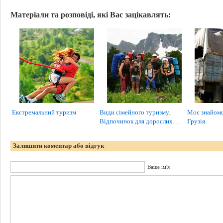
Матеріали та розповіді, які Вас зацікавлять:
Екстремальний туризм
Види сімейного туризму.
Моє знайомст
Відпочинок для дорослих…
Грузія
Залишити коментар або відгук
Ваше ім'я