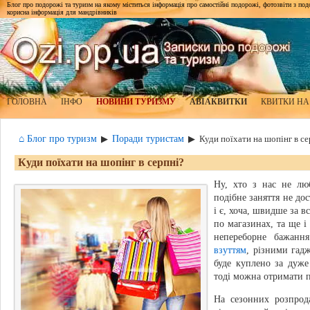
Блог про подорожі та туризм на якому міститься інформація про самостійні подорожі, фотозвіти з подор
корисна інформація для мандрівників
ГОЛОВНА
ІНФО
НОВИНИ ТУРИЗМУ
АВІАКВИТКИ
КВИТКИ НА
⌂ Блог про туризм
Поради туристам
▶
▶
Куди поїхати на шопінг в се
Куди поїхати на шопінг в серпні?
Ну, хто з нас не лю
подібне заняття не дос
і є, хоча, швидше за в
по магазинах, та ще 
непереборне бажанн
взуттям
, різними гад
буде куплено за дуже
тоді можна отримати п
На сезонних розпрод