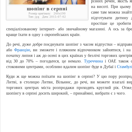
різних речей, якість 
на висоті. При цьому
шопінг в серпні
саме там можна знайти
Розмір оригіналу:
260
x
190
Тип:
jpg
Дата:
2015-07-02
підготувати дитину
простіше це зробити
спеціалізованому інтернет- або звичайному магазині. А ось за б
краще їхати в одну з європейських країн.
До речі, дуже добре поєднувати шопінг з часом відпустки – відпра
або
Францію
, ви зможете і пляжним відпочинком зайнятися, і на 
початку липня і аж до осені в цих країнах у безлічі торгових центр
від 30 до 70% – погодьтеся, це немало.
Туреччина
і ОАЕ також с
стоковими центрами, особливо вдалим шопінг буде в Дубаї і
Стамбул
Куди ж ще можна поїхати на шопінг в серпні? У цю пору розпрод
Литві, в столицю Литви, Вільнюс, до речі, ви можете взагалі ви
торгових центрах міста розпродажи проходять круглий рік. Отже,
шопінгу в серпні досить широкий, – принаймні, вибрати є з чого.