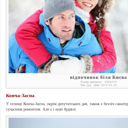
відпочинок біля Києва
Розмір оригіналу:
630
x
370
Тип:
jpg
Дата:
2015-01-10
Конча-Заспа
У селищі Конча-Заспа, окрім депутатських дач, також є безліч санатор
сучасним ремонтом. Але є і нові будівлі.