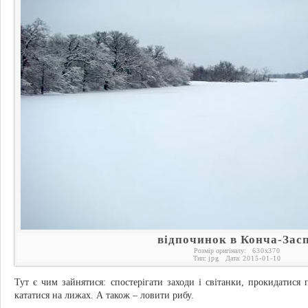
відпочинок в Конча-Зас
Розмір оригіналу:
630
x
370
Тип:
jpg
Дата:
2015-01-10
Тут є чим зайнятися: спостерігати заходи і світанки, прокидатися 
кататися на лижах. А також – ловити рибу.