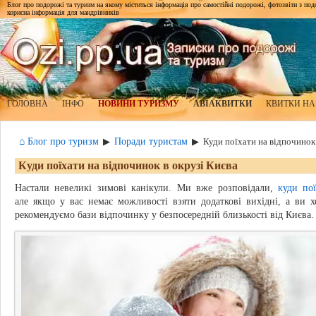
Блог про подорожі та туризм на якому міститься інформація про самостійні подорожі, фотозвіти з подор
корисна інформація для мандрівників
ГОЛОВНА
ІНФО
НОВИНИ ТУРИЗМУ
АВІАКВИТКИ
КВИТКИ НА
⌂ Блог про туризм
Поради туристам
▶
▶
Куди поїхати на відпочинок
Куди поїхати на відпочинок в окрузі Києва
Настали невеликі зимові канікули. Ми вже розповідали,
куди по
але якщо у вас немає можливості взяти додаткові вихідні, а ви 
рекомендуємо бази відпочинку у безпосередній близькості від Києва.