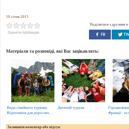
10 січня 2015
Поділитися з друзями в
Оцінити публікацію
FB
T
Матеріали та розповіді, які Вас зацікавлять:
Види сімейного туризму.
Дитячий туризм
Гірськолижн
Відпочинок для дорослих…
Франції : о
Залишити коментар або відгук