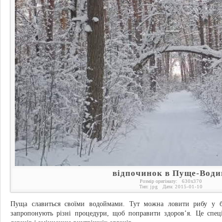
відпочинок в Пуще-Води
Розмір оригіналу:
630
x
370
Тип:
jpg
Дата:
2015-01-10
Пуща славиться своїми водоймами. Тут можна ловити рибу у б
запропонують різні процедури, щоб поправити здоров’я. Це спец