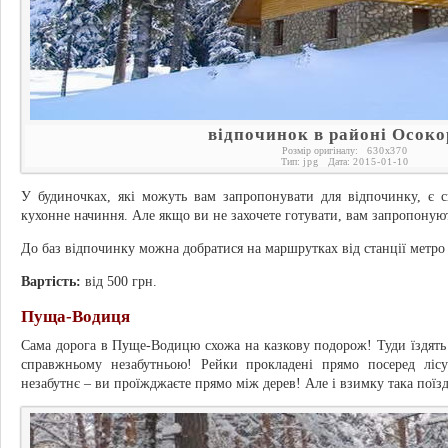
відпочинок в районі Осоко
Розмір оригіналу:
630
x
370
Тип:
jpg
Дата:
2015-01-10
У будиночках, які можуть вам запропонувати для відпочинку, є с
кухонне начиння. Але якщо ви не захочете готувати, вам запропоную
До баз відпочинку можна добратися на маршрутках від станції метро
Вартість:
від 500 грн.
Пуща-Водиця
Сама дорога в Пуще-Водицю схожа на казкову подорож! Туди їздять 
справжньому незабутньою! Рейки прокладені прямо посеред ліс
незабутнє – ви проїжджаєте прямо між дерев! Але і взимку така поїзд