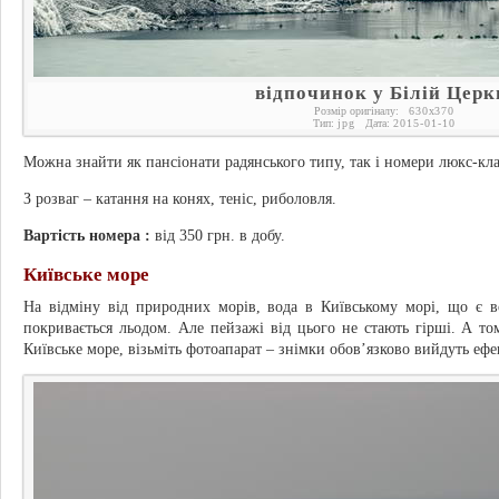
відпочинок у Білій Церк
Розмір оригіналу:
630
x
370
Тип:
jpg
Дата:
2015-01-10
Можна знайти як пансіонати радянського типу, так і номери люкс-клас
З розваг – катання на конях, теніс, риболовля.
Вартість номера :
від 350 грн. в добу.
Київське море
На відміну від природних морів, вода в Київському морі, що є 
покривається льодом. Але пейзажі від цього не стають гірші. А т
Київське море, візьміть фотоапарат – знімки обов’язково вийдуть еф