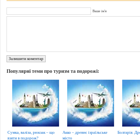
Ваше ім'я
Залишити коментар
Популярні теми про туризм та подорожі:
Сумка, валіза, рюкзак – що
Акко – древнє ізраїльське
Болгарія. Др
взяти в подорож?
місто