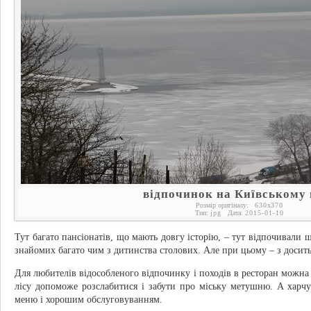
відпочинок на Київському 
Розмір оригіналу:
630
x
370
Тип:
jpg
Дата:
2015-01-10
Тут багато пансіонатів, що мають довгу історію, – тут відпочивали 
знайомих багато чим з дитинства столових. Але при цьому – з досит
Для любителів відособленого відпочинку і походів в ресторан можн
лісу допоможе розслабитися і забути про міську метушню. А харчу
меню і хорошим обслуговуванням.