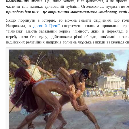
навколишніх людей.
Це, якщо хочете, ціла філософія, а не просте 
частини тіла напоказ здивованій публіці. Оголюючись, нудисти не 
природою для них – це отримання максимального комфорту, який во
Якщо поринути в історію, то можна знайти свідчення, що гол
Наприклад, в
древній Греції
спортсмени голяком проводили трен
"гімназія" мають загальний корінь "гімнос", який в перекладі з
перебуваючи без одягу, здійснювали різні обряди, пов'язані із за
індійських релігійних напрямів голизна людська завжди вважалася си