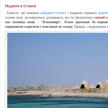
Нудизм в Єгипті
Туристи, які бажають
відвідати Єгипет
і віддають перевагу
відпо
голому виді, розчаруються, дізнавшись, що тут функціонує
єдиний п
має помітну назву – "Клеопатра". Пляж примикає до терито
очеретяною огорожею і невеликий по площі.
Правда, і відвідувачів