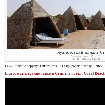
нудистський пляж в Єг
Розмір оригіналу:
992
x
440
Тип:
jpg
Дата:
2023-12-28
Нехай ніщо не порушує вашого єднання з природою Єгипту. Приємн
Відео: нудистський пляж в Єгипті в готелі Coral Beac