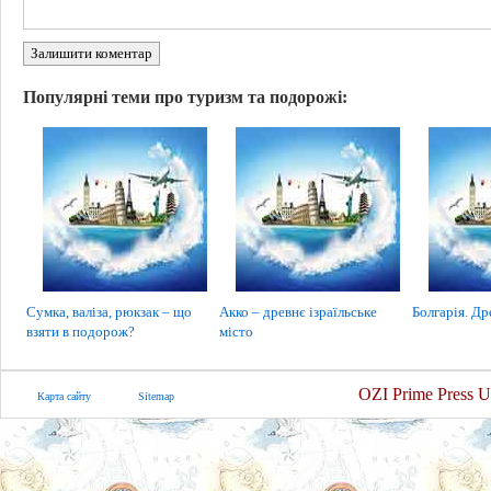
Залишити коментар
Популярні теми про туризм та подорожі:
Сумка, валіза, рюкзак – що
Акко – древнє ізраїльське
Болгарія. Др
взяти в подорож?
місто
OZI Prime Press U
Карта сайту
Sitemap