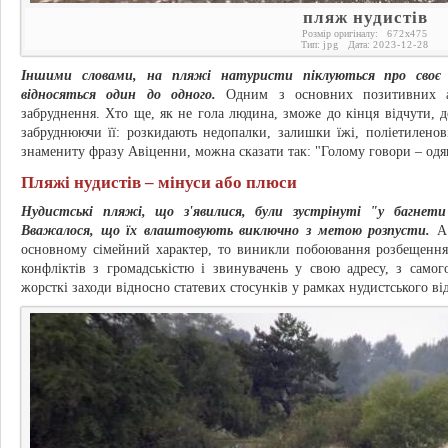
пляж нудистів
Розмір оригіналу:
672
x
475
Тип:
jpg
Дата:
2023-12-28
Іншими словами, на пляжі натуристи піклуються про своє з
відносяться один до одного.
Одним з основних позитивних ас
забруднення. Хто ще, як не гола людина, зможе до кінця відчути, 
забруднюючи її: розкидають недопалки, залишки їжі, поліетилено
знамениту фразу Авіценни, можна сказати так: "Голому говори – одя
Пляжі нудистів – мінуси або плюси
Нудистські пляжі, що з'явилися, були зустрінуті "у багнети
Вважалося, що їх влаштовують виключно з метою розпусти.
А 
основному сімейний характер, то виникли побоювання розбещення
конфліктів з громадськістю і звинувачень у свою адресу, з само
жорсткі заходи відносно статевих стосунків у рамках нудистського ві