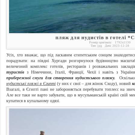
пляж для нудистів в готелі *C
Розмір оригіналу:
1792
x
1130
Тип:
jpg
Дата:
2023-12-28
Усіх, хто вважає, що під ласкавим єгипетським сонцем знаходити
порадувати: на півдні Хургади розгорнулося будівництво масшта
величезний комплекс готелів, ресторанів і розважальних заклад
туристів
з Німеччини, Італії, Франції, Чехії і навіть з Украї
прибережної смуги для створення нудистського пляжу.
Оскіль
нудистські пляжі в Єгипті
(у них є свої – для жінок Сходу), новий
к
Взагалі, в Єгипті пані не забороняється перебувати топлесс на зви
Але все таки не варто забувати, що в мусульманській країні свій мен
купатися в купальному одязі.