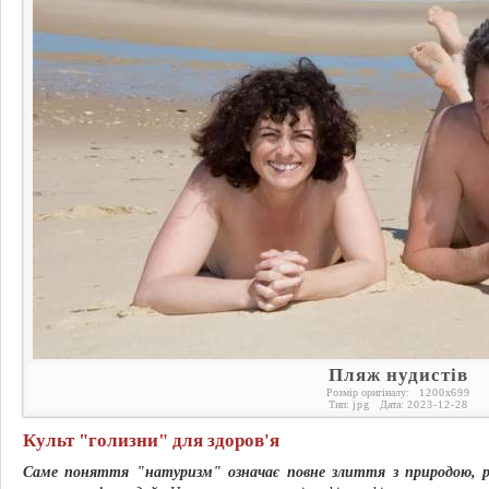
Пляж нудистів
Розмір оригіналу:
1200
x
699
Тип:
jpg
Дата:
2023-12-28
Культ "голизни" для здоров'я
Саме поняття "натуризм" означає повне злиття з природою, ро