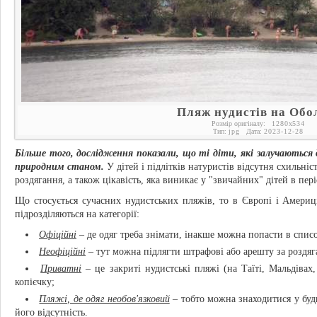
Пляж нудистів на Обо
Розмір оригіналу:
1280
x
534
Тип:
jpg
Дата:
2023-12-28
Більше того, дослідження показали, що ті діти, які залучаються
природним станом.
У дітей і підлітків натуристів відсутня схильніс
роздягання, а також цікавість, яка виникає у "звичайних" дітей в пері
Що стосується сучасних нудистських пляжів, то в Європі і Амери
підрозділяються на категорії:
Офіційні
– де одяг треба знімати, інакше можна попасти в списо
Неофіційні
– тут можна підлягти штрафові або арешту за роздяг
Приватні
– це закриті нудистські пляжі (на Таїті, Мальдівах
копієчку;
Пляжі, де одяг необов'язковий
– тобто можна знаходитися у буд
його відсутність.