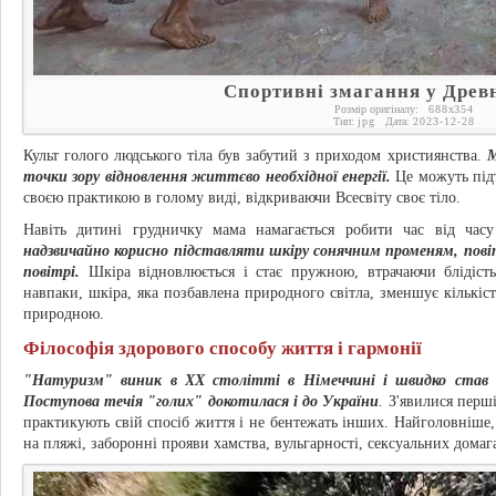
Спортивні змагання у Древн
Розмір оригіналу:
688
x
354
Тип:
jpg
Дата:
2023-12-28
Культ голого людського тіла був забутий з приходом християнства.
М
точки зору відновлення життєво необхідної енергії.
Це можуть підтв
своєю практикою в голому виді, відкриваючи Всесвіту своє тіло.
Навіть дитині грудничку мама намагається робити час від час
надзвичайно корисно підставляти шкіру сонячним променям, пов
повітрі.
Шкіра відновлюється і стає пружною, втрачаючи блідість
навпаки, шкіра, яка позбавлена природного світла, зменшує кількіст
природною.
Філософія здорового способу життя і гармонії
"Натуризм" виник в XX столітті в Німеччині і швидко став п
Поступова течія "голих" докотилася і до України
.
З'явилися перші
практикують свій спосіб життя і не бентежать інших. Найголовніше,
на пляжі, заборонні прояви хамства, вульгарності, сексуальних домаг