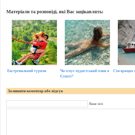
Матеріали та розповіді, які Вас зацікавлять:
Екстремальний туризм
Чи існує нудистський пляж в
Сім кращих 
Єгипті?
Залишити коментар або відгук
Ваше ім'я