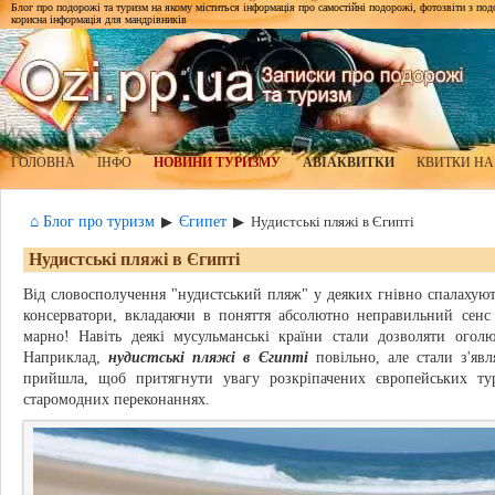
Блог про подорожі та туризм на якому міститься інформація про самостійні подорожі, фотозвіти з подор
корисна інформація для мандрівників
ГОЛОВНА
ІНФО
НОВИНИ ТУРИЗМУ
АВІАКВИТКИ
КВИТКИ НА
⌂ Блог про туризм
Єгипет
▶
▶
Нудистські пляжі в Єгипті
Нудистські пляжі в Єгипті
Від словосполучення "нудистський пляж" у деяких гнівно спалахуют
консерватори, вкладаючи в поняття абсолютно неправильний сенс
марно! Навіть деякі мусульманські країни стали дозволяти огол
Наприклад,
нудистські пляжі в Єгипті
повільно, але стали з'явл
прийшла, щоб притягнути увагу розкріпачених європейських ту
старомодних переконаннях.