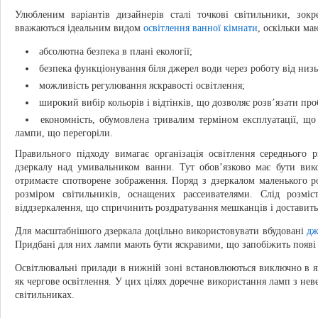
Улюбленим варіантів дизайнерів сталі точкові світильники, зок
вважаються ідеальним видом
освітлення ванної кімнати
, оскільки ма
абсолютна безпека в плані екології;
безпека функціонування біля джерел води через роботу від низь
можливість регулювання яскравості освітлення;
широкий вибір кольорів і відтінків, що дозволяє розв’язати пр
економність, обумовлена тривалим терміном експлуатації, що 
лампи, що перегоріли.
Правильного підходу вимагає організація освітлення середнього 
дзеркалу над умивальником ванни. Тут обов’язково має бути вик
отримаєте спотворене зображення. Поряд з дзеркалом маленького р
розміром світильників, оснащених рассеивателями. Слід розм
віддзеркалення, що спричинить роздратування мешканців і доставить 
Для масштабнішого дзеркала доцільно використовувати вбудовані
дж
Придбані для них лампи мають бути яскравими, що запобіжить появі в
Освітлювальні прилади в нижній зоні встановлюються виключно в як
як чергове освітлення. У цих цілях доречне використання ламп з н
світильниках.