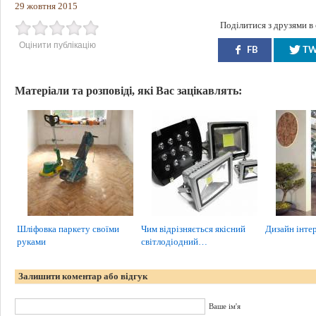
29 жовтня 2015
Поділитися з друзями в
Оцінити публікацію
FB
T
Матеріали та розповіді, які Вас зацікавлять:
Шліфовка паркету своїми
Чим відрізняється якісний
Дизайн інте
руками
світлодіодний…
Залишити коментар або відгук
Ваше ім'я