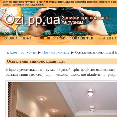
Блог про подорожі та туризм на якому міститься інформація про самостійні подорожі, фотозвіти з подор
корисна інформація для мандрівників
ГОЛОВНА
ІНФО
НОВИНИ ТУРИЗМУ
АВІАКВИТКИ
КВИТКИ НА
⌂ Блог про туризм
Новини Туризму
▶
▶
Освітлення ванною: цікаві і
Освітлення ванною: цікаві ідеї
Згідно з рекомендаціями сучасних дизайнерів, доцільно освітлювати т
розташування дзеркала), що нижнього, такого, що піднімає на тридця