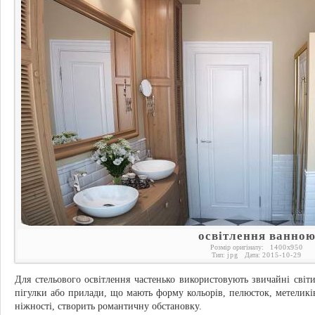
освітлення ванно
Розмір оригіналу:
1400
x
950
Тип:
jpg
Дата:
2015-10-29
Для стельового освітлення частенько використовують звичайні світ
пігулки або прилади, що мають форму кольорів, пелюсток, метеликів
ніжності, створить романтичну обстановку.