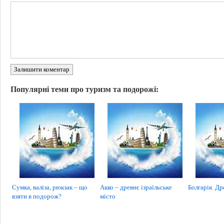
Залишити коментар
Популярні теми про туризм та подорожі:
Сумка, валіза, рюкзак – що
Акко – древнє ізраїльське
Болгарія. Др
взяти в подорож?
місто