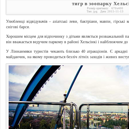
тигр в зоопарку Хельс
Розмір оригіналу:
670
x
400
Тип:
jpg
Дата:
2015-11-13
Улюбленці відвідувачів – азіатські леви, бактріани, мавпи, гірські к
снігові барси.
Хорошим місцем для відпочинку з дітьми являється розважальний па
він вважається ведучим паркому в районі Хельсінкі і найближчим до 
У Ліннанмяки туристів чекають близько 40 атракціонів. Є аркадні 
майданчик, на якому проводиться безліч літніх заходів і живих висту