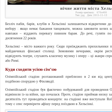
нічне життя міста Хель
Розмір оригіналу:
670
x
400
Тип:
jpg
Дата:
2015-11-13
Безліч пабів, барів, клубів в Хельсінкі залишаються відкритими до
вибору : якщо немає бажання танцювати, можна замовити келих ш
навпаки – віддають перевагу пивним барам. До речі, гуляти по 
досягнення 22 років.
Хельсінкі – місто важкого року. Сюди приїжджають прихильники под
майданчиках фінської столиці. Зимовими вечорами, окрім рест
відвідують театри, слухають класичну музику і оперу – ці жанри спр
або Римі.
Куди сходити усією сім’єю
Олімпійський стадіон розташований приблизно в 2 км від цент
подібною спорудою у Фінляндії.
Олімпійський стадіон був фактично побудований для проведення Олі
відмінили із-за війни, що почалася. Проте, стадіон приймав низку з
десятиліть тут проводяться концерти: на стадіоні вже виступали Ro
тому є сенс перевірити афішу перед поїздкою в Хельсінкі.