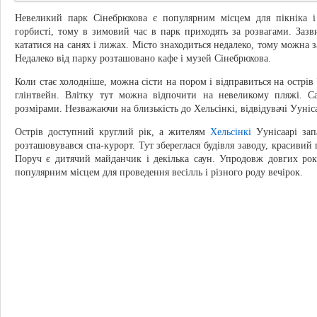
Невеликий парк Сінебрюхова є популярним місцем для пікніка і
горбисті, тому в зимовий час в парк приходять за розвагами. Зазв
кататися на санях і лижах. Місто знаходиться недалеко, тому можна 
Недалеко від парку розташовано кафе і музей Сінебрюхова.
Коли стає холодніше, можна сісти на пором і відправиться на острів 
глінтвейн. Влітку тут можна відпочити на невеликому пляжі. Са
розмірами. Незважаючи на близькість до Хельсінкі, відвідувачі Ууніс
Острів доступний круглий рік, а жителям
Хельсінкі
Уунісаарі зап
розташовувався спа-курорт. Тут збереглася будівля заводу, красивий
Поруч є дитячий майданчик і декілька саун. Упродовж довгих рокі
популярним місцем для проведення весілль і різного роду вечірок.