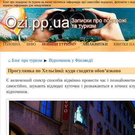
Блог про подорожі та туризм на якому міститься інформація про самостійні подорожі, фотозвіти з подор
корисна інформація для мандрівників
ГОЛОВНА
ІНФО
НОВИНИ ТУРИЗМУ
АВІАКВИТКИ
КВИТКИ НА
⌂ Блог про туризм
Відпочинок у Фінляндії
▶
Прогулянка по Хельсінкі: куди сходити обов’язково
Є величезний спектр способів відмінно провести час і познайомити
самостійно, шукають відлюдні куточки і розважаються в нічних клуб
відпочинок.