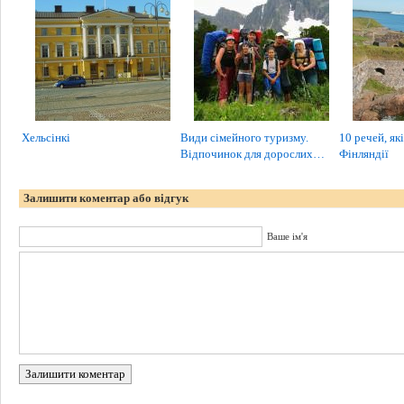
Хельсінкі
Види сімейного туризму.
10 речей, як
Відпочинок для дорослих…
Фінляндії
Залишити коментар або відгук
Ваше ім'я
Залишити коментар