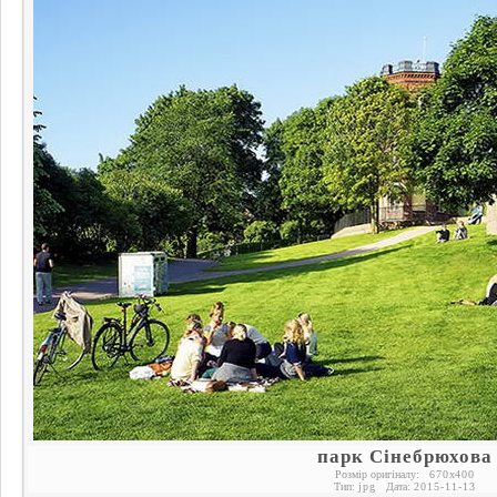
парк Сінебрюхова
Розмір оригіналу:
670
x
400
Тип:
jpg
Дата:
2015-11-13