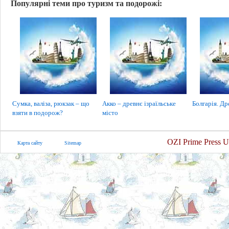
Популярні теми про туризм та подорожі:
Сумка, валіза, рюкзак – що
Акко – древнє ізраїльське
Болгарія. Др
взяти в подорож?
місто
OZI Prime Press U
Карта сайту
Sitemap