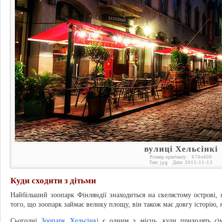
вулиці Хельсінкі
Розмір оригіналу:
670
x
400
Тип:
jpg
Дата:
2015-11-13
Куди сходити з дітьми
Найбільший зоопарк Фінляндії знаходиться на скелястому острові
того, що зоопарк займає велику площу, він також має довгу історію, я
Сьогодні
Зоопарк Хельсінкі
є одним з місць, куди приходять сім