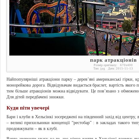
парк атракціонів
Розмір оригіналу:
670
x
400
Тип:
jpg
Дата:
2015-11-13
Найпопулярніші атракціони парку – дерев’яні американські гірки, кр
монорейкова дорога. Відвідувачам видається браслет, вартість якого 
тим більше атракціонів можна відвідувати. Це пов’язано з обмеження
Для дітей передбачені знижки.
Куди піти увечері
Бари і клуби в Хельсінкі зосереджені на південний захід від центру,
– великі прихильники концепції “рестобар” : в закладах такого тип
продовжувати – як в клубі.
Варто звернути увагу на те, що нічне життя в Хельсінкі взимку дуж