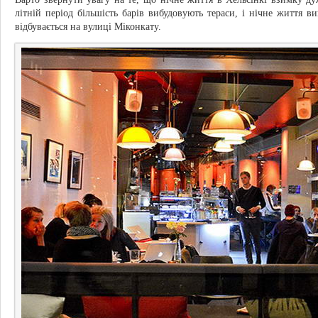
літній період більшість барів вибудовують тераси, і нічне життя в
відбувається на вулиці Міконкату.