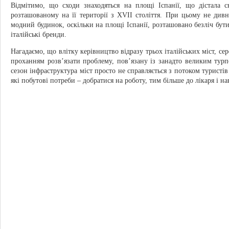
Відмітимо, що сходи знаходяться на площі Іспанії, що дістала с
розташованому на її території з XVII століття. При цьому не дивн
модний будинок, оскільки на площі Іспанії, розташовано безліч бути
італійські бренди.
Нагадаємо, що влітку керівництво відразу трьох італійських міст, се
проханням розв’язати проблему, пов’язану із занадто великим турп
сезон інфраструктура міст просто не справляється з потоком туристів
які побутові потреби – добратися на роботу, тим більше до лікаря і на