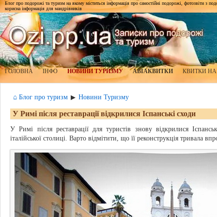
Блог про подорожі та туризм на якому міститься інформація про самостійні подорожі, фотозвіти з подор
корисна інформація для мандрівників
ГОЛОВНА
ІНФО
НОВИНИ ТУРИЗМУ
АВІАКВИТКИ
КВИТКИ НА
⌂ Блог про туризм
Новини Туризму
▶
У Римі після реставрації відкрилися Іспанські сходи
У Римі після реставрації для туристів знову відкрилися Іспанс
італійської столиці. Варто відмітити, що її реконструкція тривала вп