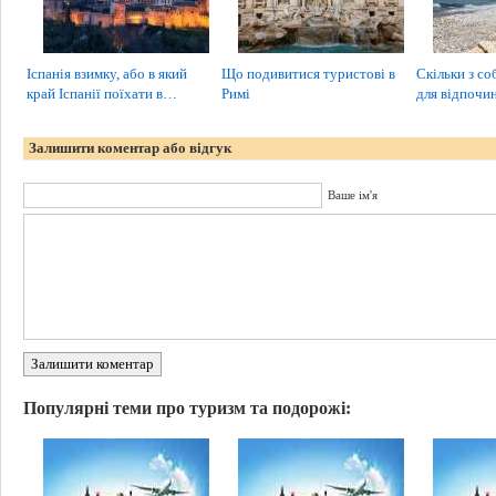
Іспанія взимку, або в який
Що подивитися туристові в
Скільки з с
край Іспанії поїхати в…
Римі
для відпочи
Залишити коментар або відгук
Ваше ім'я
Залишити коментар
Популярні теми про туризм та подорожі: