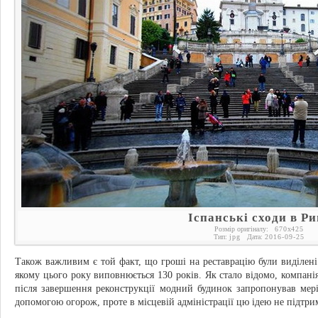
Іспанські сходи в Ри
Розмір оригіналу:
670
x
425
Тип:
jpg
Дата:
2016-09-25
Також важливим є той факт, що гроші на реставрацію були виділені
якому цього року виповнюється 130 років. Як стало відомо, компані
після завершення реконструкції модний будинок запропонував мерії
допомогою огорож, проте в місцевій адміністрації цю ідею не підтри