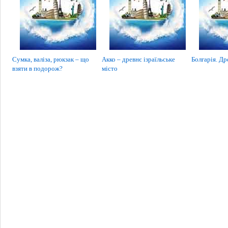
Сумка, валіза, рюкзак – що
Акко – древнє ізраїльське
Болгарія. Др
взяти в подорож?
місто