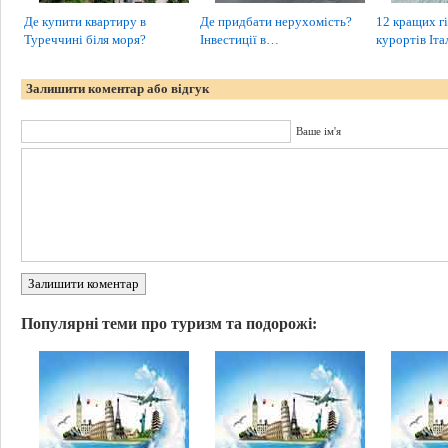
Де купити квартиру в
Де придбати нерухомість?
12 кращих г
Туреччині біля моря?
Інвестиції в…
курортів Італ
Залишити коментар або відгук
Ваше ім'я
Залишити коментар
Популярні теми про туризм та подорожі: