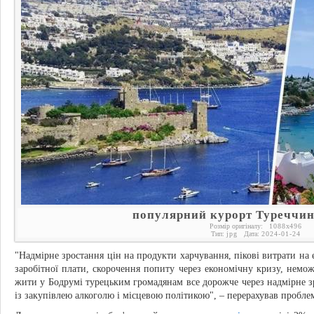
популярний курорт Туреччин
Розмір оригіналу:
1088
x
496
Тип:
jpg
Дата:
2024-01-24
"Надмірне зростання цін на продукти харчування, пікові витрати на
заробітної плати, скорочення попиту через економічну кризу, немож
жити у Бодрумі турецьким громадянам все дорожче через надмірне з
із закупівлею алкоголю і місцевою політикою", – перерахував пробле