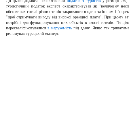
До цього додався і обов'язковий
податок з туристів
у розмірі 2%, 
туристичний податок експерт охарактеризував як "величезну нес
обставинах готелі різних типів закриваються один за іншим і "перек
"щоб отримувати вигоду від високої орендної плати". При цьому втр
потрібні для функціонування цих об'єктів в якості готелів. "В ці
перекваліфіковувалися
в нерухомість
під здачу. Якщо так триватиме
резюмував турецький експерт.