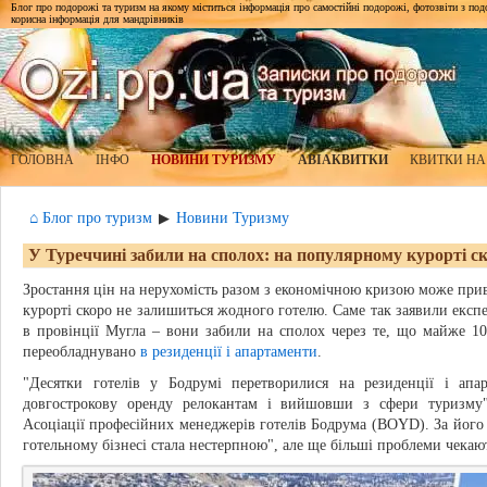
Блог про подорожі та туризм на якому міститься інформація про самостійні подорожі, фотозвіти з подор
корисна інформація для мандрівників
ГОЛОВНА
ІНФО
НОВИНИ ТУРИЗМУ
АВІАКВИТКИ
КВИТКИ НА
⌂ Блог про туризм
Новини Туризму
▶
У Туреччині забили на сполох: на популярному курорті с
Зростання цін на нерухомість разом з економічною кризою може при
курорті скоро не залишиться жодного готелю. Саме так заявили екс
в провінції Мугла – вони забили на сполох через те, що майже 10 
переобладнувано
в резиденції і апартаменти
.
"Десятки готелів у Бодрумі перетворилися на резиденції і ап
довгострокову оренду релокантам і вийшовши з сфери туризму"
Асоціації професійних менеджерів готелів Бодрума (BOYD). За його 
готельному бізнесі стала нестерпною", але ще більші проблеми чекают