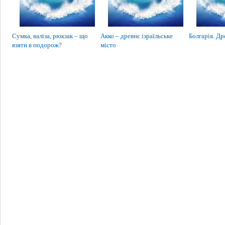
Сумка, валіза, рюкзак – що
Акко – древнє ізраїльське
Болгарія. Др
взяти в подорож?
місто