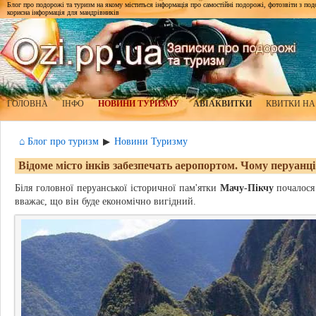
Блог про подорожі та туризм на якому міститься інформація про самостійні подорожі, фотозвіти з подор
корисна інформація для мандрівників
ГОЛОВНА
ІНФО
НОВИНИ ТУРИЗМУ
АВІАКВИТКИ
КВИТКИ НА
⌂ Блог про туризм
Новини Туризму
▶
Відоме місто інків забезпечать аеропортом. Чому перуанц
Біля головної перуанської історичної пам'ятки
Мачу-Пікчу
почалося 
вважає, що він буде економічно вигідний.