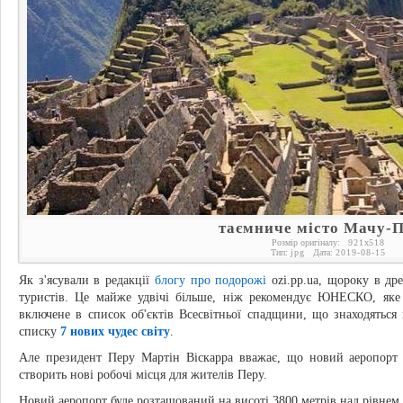
таємниче місто Мачу-П
Розмір оригіналу:
921
x
518
Тип:
jpg
Дата:
2019-08-15
Як з'ясували в редакції
блогу про подорожі
ozi.pp.ua, щороку в др
туристів. Це майже удвічі більше, ніж рекомендує ЮНЕСКО, яке 
включене в список об'єктів Всесвітньої спадщини, що знаходяться
списку
7 нових чудес світу
.
Але президент Перу Мартін Віскарра вважає, що новий аеропорт 
створить нові робочі місця для жителів Перу.
Новий аеропорт буде розташований на висоті 3800 метрів над рівне