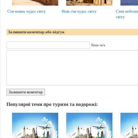
Сім нових чудес світу
Нові сім чудес світу
Самі небезп
світу
Залишити коментар або відгук
Ваше ім'я
Залишити коментар
Популярні теми про туризм та подорожі: