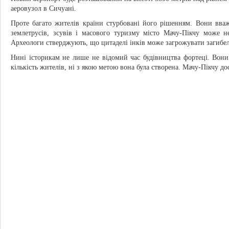
аеровузол в Сичуані.
Проте багато жителів країни стурбовані його рішенням. Вони вва
землетрусів, зсувів і масового туризму місто Мачу-Пікчу може н
Археологи стверджують, що цитаделі інків може загрожувати загибел
Нині історикам не лише не відомий час будівництва фортеці. Вони 
кількість жителів, ні з якою метою вона була створена. Мачу-Пікчу до