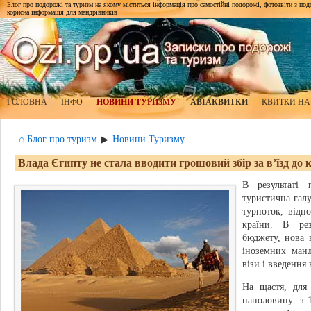
Блог про подорожі та туризм на якому міститься інформація про самостійні подорожі, фотозвіти з подор
корисна інформація для мандрівників
ГОЛОВНА
ІНФО
НОВИНИ ТУРИЗМУ
АВІАКВИТКИ
КВИТКИ НА
⌂ Блог про туризм
Новини Туризму
▶
Влада Єгипту не стала вводити грошовий збір за в’їзд до 
В результаті 
туристична гал
турпоток, відп
країни. В рез
бюджету, нова 
іноземних манд
візи і введення 
На щастя, для
наполовину: з 1