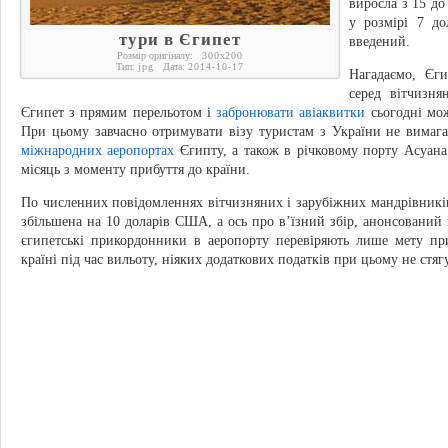
виросла з 15 до
у розмірі 7 до
тури в Єгипет
введений.
Розмір оригіналу:
300
x
200
Тип:
jpg
Дата:
2014-10-17
Нагадаємо, Єги
серед вітчизня
Єгипет з прямим перельотом і
забронювати авіаквитки
сьогодні мож
При цьому завчасно отримувати візу туристам з України не вимагає
міжнародних аеропортах
Єгипту, а також в річковому порту Асуана. 
місяць з моменту прибуття до країни.
По численних повідомленнях вітчизняних і зарубіжних мандрівників,
збільшена на 10 доларів США, а ось про в’їзний збір, анонсований н
єгипетські прикордонники в аеропорту перевіряють лише мету пр
країні під час вильоту, ніяких додаткових податків при цьому не стяг