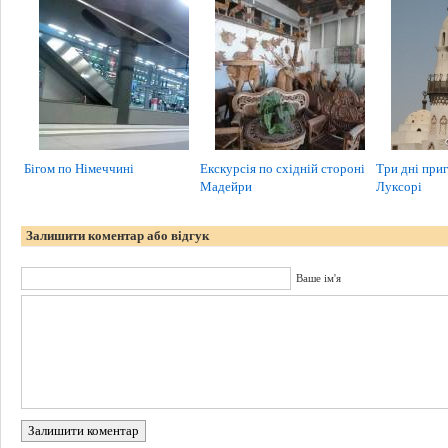
Бігом по Німеччині
Екскурсія по східній стороні
Три дні приг
Мадейри
Луксорі
Залишити коментар або відгук
Ваше ім'я
Залишити коментар