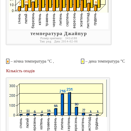
температура Джайпур
Розмір оригіналу:
341
x
188
Тип:
png
Дата:
2014-02-06
∎
– нічна температура °С ,
∎
– дена температура °С
Кількість опадів