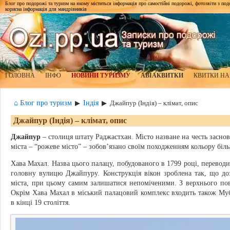
Блог про подорожі та туризм на якому міститься інформація про самостійні подорожі, фотозвіти з подор
корисна інформація для мандрівників
ГОЛОВНА
ІНФО
НОВИНИ ТУРИЗМУ
АВІАКВИТКИ
КВИТКИ НА
⌂ Блог про туризм
Індія
▶
▶
Джайпур (Індія) – клімат, опис
Джайпур (Індія) – клімат, опис
Джайпур
– столиця штату Раджастхан. Місто назване на честь засно
міста – “рожеве місто” – зобов’язано своїм походженням кольору біль
Хава Махал. Назва цього палацу, побудованого в 1799 році, переводи
головну вулицю Джайпуру. Конструкція вікон зроблена так, що до
міста, при цьому самим залишатися непоміченими. З верхнього пове
Окрім Хава Махал в міський палацовий комплекс входить також Му
в кінці 19 століття.