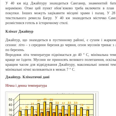
У 40 км від Джайпуру знаходиться Санганер, знаменитий бат
керамікою. Отже цей пункт обов’язково треба включити в план 
покупки. Інших можуть зацікавити місцеві храми і палац. У 2
текстильного ремесла Багру. У 40 км знаходиться містечко Само
розмістився готель в історичному стилі.
Клімат Джайпур
Джайпур, що знаходиться в пустинному районі, є сухим і жарким
сезони: літо – з середини березня до червня, сезон мусонів триває з
по березень.
Впродовж літа температури піднімається до 40 ° С, мінімальна тем
краще не їздити. Мусони не приносять великого полегшення, оскіль
кращим часом для відвідування Джайпуру, максимальні зимові тем
мінімальні нічні коливаються в межах 7 ° C.
Джайпур. Кліматичні дані
Нічна і денна температура