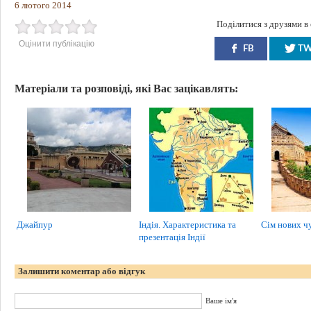
6 лютого 2014
Поділитися з друзями в
Оцінити публікацію
FB
T
Матеріали та розповіді, які Вас зацікавлять:
Джайпур
Індія. Характеристика та
Сім нових чу
презентація Індії
Залишити коментар або відгук
Ваше ім'я