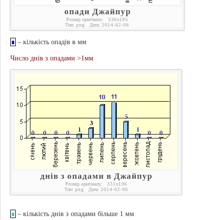
опади Джайпур
Розмір оригіналу:
336
x
185
Тип:
png
Дата:
2014-02-06
∎
– кількість опадів в мм
Число днів з опадами >1мм
днів з опадами в Джайпур
Розмір оригіналу:
331
x
196
Тип:
png
Дата:
2014-02-06
∎
– кількість днів з опадами більше 1 мм