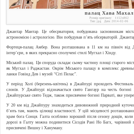
палац Хава Махал
Розмір оригіналу:
1152
x
862
Тип:
jpg
Дата:
2014-02-06
Джантар Мантар. Це обесрватория, побудована засновникам міс
астрономією і астрологією. Він побудував п’ять обсерваторій. Джантар
Фортеця-палац Амбер. Вона розташована в 11 км на північ від 
інтер’єри, в яких прекрасно сполучені стилі Мугхал і Хінду.
Міський палац. Ця споруда складає сьому частину площі старого міст
як Мугхал і Раджастан. Окрім Міського палацу в комплекс древнь
ланки Говінд Дев і музей “Сіті Пелас”.
У період Холі (березень-квітень) в Джайпурі проходить Фестивал
слонів. У Джайпурі відзначається свято Гангаур на честь богині
Джайпурське свято Тедж, також присвячене богині Парваті, яке упер
У 20 км від Джайпуру знаходиться дивовижний природний куточок
б’ють там, мають цілющі властивості. У цій місцевості розташован
храм бога Сонця. Галта особливо хороший після сезону дощів, кол
дорозі в Галту можна подивитися Сісодія Рані Но Багх, чарівний 
присвячені Вишну і Хануману.