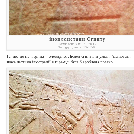
інопланетяни Єгипту
Розмір оригіналу:
458
x
615
Тип:
jpg
Дата:
2013-12-09
Те, що це не людина – очевидно. Людей єгиптяни уміли "малювати" 
якась частина ілюстрації в піраміді була б зроблена погано…