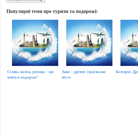
Популярні теми про туризм та подорожі:
Сумка, валіза, рюкзак – що
Акко – древнє ізраїльське
Болгарія. Др
взяти в подорож?
місто