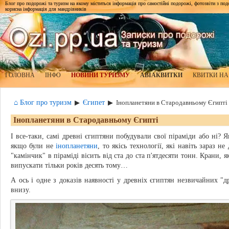
Блог про подорожі та туризм на якому міститься інформація про самостійні подорожі, фотозвіти з подор
корисна інформація для мандрівників
ГОЛОВНА
ІНФО
НОВИНИ ТУРИЗМУ
АВІАКВИТКИ
КВИТКИ НА
⌂ Блог про туризм
Єгипет
▶
▶
Інопланетяни в Стародавньому Єгипті
Інопланетяни в Стародавньому Єгипті
І все-таки, самі древні єгиптяни побудували свої піраміди або ні? Я
якщо були не
інопланетяни
, то якісь технології, які навіть зараз 
"камінчик" в піраміді вісить від ста до ста п'ятдесяти тонн. Крани, я
випускати тільки років десять тому…
А ось і одне з доказів наявності у древніх єгиптян незвичайних "др
внизу.