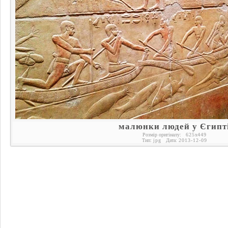
малюнки людей у Єгипт
Розмір оригіналу:
625
x
449
Тип:
jpg
Дата:
2013-12-09