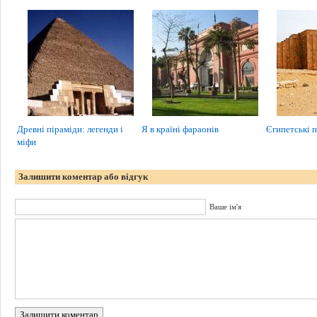
Древні піраміди: легенди і
Я в країні фараонів
Єгипетські 
міфи
Залишити коментар або відгук
Ваше ім'я
Залишити коментар