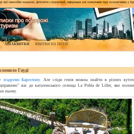
я про самостійні подорожі, фотозвіти з подорожей, інформація для планування туру та відпочинку у будь-я
АВІАКВИТКИ
КВИТКИ НА ПОТЯГ
полонило Гауді
зу
згадуємо Барселону
. Але сліди генія можна знайти в різних куточ
"відправимо" вас до каталонського селища La Pobla de Lillet, яке полон
яки ньому.