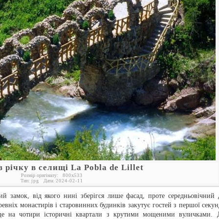
з річку в селищі La Pobla de Lillet
Розмір оригіналу:
800
x
533
Тип:
jpg
Дата:
2024-02-11
й замок, від якого нині зберігся лише фасад, проте середньовічний 
евніх монастирів і старовинних будинків закутує гостей з першої секун
ище на чотири історичні квартали з крутими мощеними вуличками. 