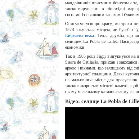
мандрівників приємним бонусом є те,
також вирушають в пішохідні маршру
соснами із п'янючим запахом і букови
Описуючи усю цю красу, ми трохи не з
1878 року стала місцем, де Еусебіо Гу
Ейфелева вежа
. Тепла дружба, що ви
селищем La Pobla de Lillet. Насправд
економіки.
Так в 1905 році Гауді відгукнувся на
Sierra de Catllarás, приїхав і закоха
аркою і вікнами, що захищають від сн
архітектурної спадщини. Деякі куточки
на мальовниче місце для прогулянок
також використав місцеві камені, щоб
цьому маленькому каталонському сели
Відео: селище La Pobla de Lill