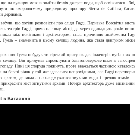
 що на вулицях можна знайти безліч джерел води, щоб освіжитися. Зві
ти по охороняємому природному простору Sierra de Catllará, багат
ми деревами.
абули, що хотіли розповісти про сліди Гауді. Паризька Всесвітня виста
ель зустрів Гауді, прямо на тому місці, де через одинадцять років вини
никла між політиком і архітектором, стала причиною знайомства Гауд
і, Гуель – знаменита в цьому селищі людина, яка стала двигуном місце
 прохання Гуеля побудувати гірський притулок для інженерів вугільних ш
вся в селище. Він придумав спроектувати багатоповерхове шале із загостре
ігопаду. Нині ця споруда покинута, проте вважається частиною каталонсь
 на березі річок у той час здавалися непрохідними, але Гауді перетворив
 з гротом, де можна насолоджуватися звуками води і треллю птахів. 
 прикрасити міст зігнутими арками. Почерк архітектора дуже впізнанни
щі.
et в Каталонії