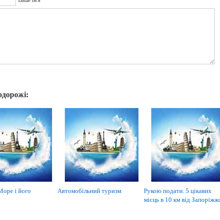
Ваше ім'я
одорожі:
Море і його
Автомобільний туризм
Рукою подати. 5 цікавих
місць в 10 км від Запоріжж