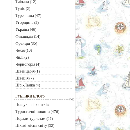
Таїланд
(12)
Туніс
(2)
Туреччина
(47)
Угорщина
(2)
Україна
(46)
Фінляндія
(14)
Франція
(35)
Чехія
(10)
Чилі
(2)
Чорногорія
(4)
Швейцарія
(1)
Швеція
(7)
Шрі-Ланка
(4)
РУБРИКИ БЛОГУ
Пошук авіаквитків
Туристичні новини
(476)
Поради туристам
(97)
Цікаві місця світу
(32)