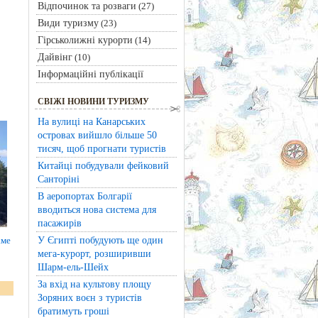
Відпочинок та розваги
(27)
Види туризму
(23)
Гірськолижні курорти
(14)
Дайвінг
(10)
Інформаційні публікації
СВІЖІ НОВИНИ ТУРИЗМУ
На вулиці на Канарських
островах вийшло більше 50
тисяч, щоб прогнати туристів
Китайці побудували фейковий
Санторіні
В аеропортах Болгарії
вводиться нова система для
пасажирів
У Єгипті побудують ще один
аме
мега-курорт, розширивши
Шарм-ель-Шейх
За вхід на культову площу
Зоряних воєн з туристів
братимуть гроші