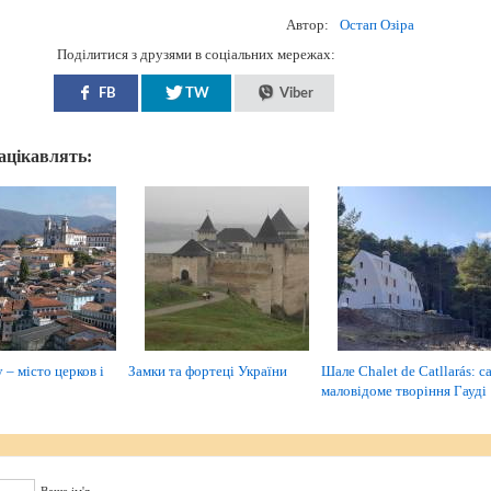
Автор:
Остап Озіра
Поділитися з друзями в соціальних мережах:
FB
TW
Viber
зацікавлять:
– місто церков і
Замки та фортеці України
Шале Chalet de Catllarás: с
маловідоме творіння Гауді