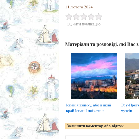
11 лютого 2024
Оцінити публікацію
Матеріали та розповіді, які Вас 
Іспанія взимку, або в який
Ору-Прету 
край Іспанії поїхати в…
музеїв
Залишити коментар або відгук