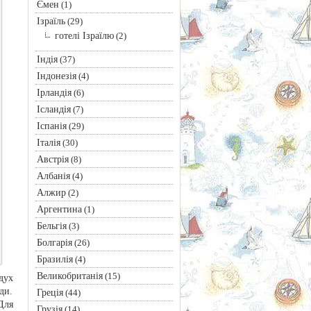
Ємен
(1)
Ізраїль
(29)
готелі Ізраїлю
(2)
Індія
(37)
Індонезія
(4)
Ірландія
(6)
Ісландія
(7)
Іспанія
(29)
Італія
(30)
Австрія
(8)
Албанія
(4)
Алжир
(2)
Аргентина
(1)
Бельгія
(3)
Болгарія
(26)
Бразилія
(4)
Великобританія
(15)
дух
ди.
Греція
(44)
Для
Грузія
(14)