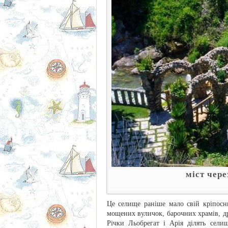
міст чере
Це селище раніше мало свій кріпосни
мощених вуличок, барочних храмів, др
Річки Льобрегат і Арія ділять сел