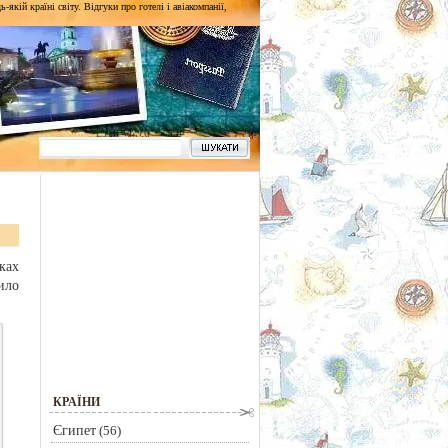
кій країні світу. Відгуки про готелі і авіакомпанії,
ках
ило
КРАЇНИ
Єгипет
(56)