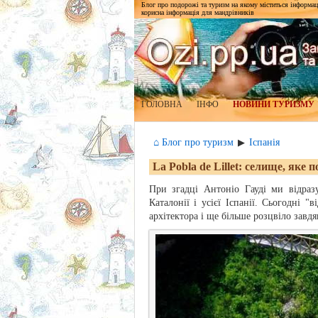
Блог про подорожі та туризм на якому міститься інформаці
корисна інформація для мандрівників
ГОЛОВНА
ІНФО
НОВИНИ ТУРИЗМУ
⌂ Блог про туризм
Іспанія
▶
La Pobla de Lillet: селище, яке 
При згадці Антоніо Гауді ми відра
Каталонії і усієї Іспанії. Сьогодні 
архітектора і ще більше розцвіло завд