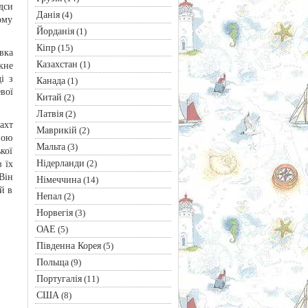
дси
Данія
(4)
ому
Йорданія
(1)
Кіпр
(15)
вка
Казахстан
(1)
кне
і з
Канада
(1)
вої
Китай
(2)
Латвія
(2)
ахт
Маврикій
(2)
ною
Мальта
(3)
кої
Нідерланди
(2)
 їх
Він
Німеччина
(14)
й в
Непал
(2)
Норвегія
(3)
ОАЕ
(5)
Південна Корея
(5)
Польща
(9)
Португалія
(11)
США
(8)