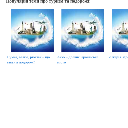
Популярні теми про туризм та подорожі:
Сумка, валіза, рюкзак – що
Акко – древнє ізраїльське
Болгарія. Др
взяти в подорож?
місто