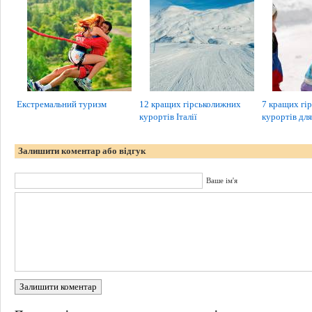
Екстремальний туризм
12 кращих гірськолижних
7 кращих гі
курортів Італії
курортів дл
Залишити коментар або відгук
Ваше ім'я
Залишити коментар