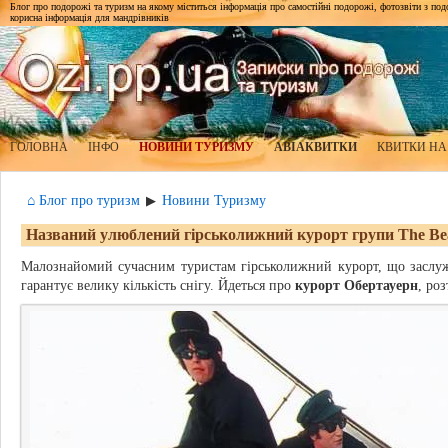
Блог про подорожі та туризм на якому міститься інформація про самостійні подорожі, фотозвіти з подор
корисна інформація для мандрівників
ГОЛОВНА
ІНФО
НОВИНИ ТУРИЗМУ
АВІАКВИТКИ
КВИТКИ НА
⌂ Блог про туризм
Новини Туризму
▶
Названий улюблений гірськолижний курорт групи The Bea
Малознайомий сучасним туристам гірськолижний курорт, що засл
гарантує велику кількість снігу. Йдеться про
курорт Обертауерн
, ро