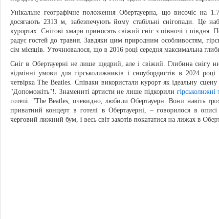
Унікальне географічне положення Обертауерна, що височіє на 1.
досягають 2313 м, забезпечують йому стабільні снігопади. Це на
курортах. Снігові хмари приносять свіжий сніг з півночі і півдня. 
радує гостей до травня. Завдяки цим природним особливостям, гірс
сім місяців. Уточнювалося, що в 2016 році середня максимальна глиби
Сніг в Обертауерні не лише щедрий, але і свіжий. Глибина снігу ни
відмінні умови для гірськолижників і сноубордистів в 2024 році
четвірка The Beatles. Співаки використали курорт як ідеальну сцену
"Допоможіть"!. Знамениті артисти не лише підкорили
гірськолижні 
готелі. "The Beatles, очевидно, любили Обертауерн. Вони навіть тр
приватний концерт в готелі в Обертауерні, – говорилося в описі 
черговий лижний бум, і весь світ захотів покататися на лижах в Оберт