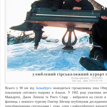
улюблений гірськолижний курорт г
Розмір оригіналу:
1392
x
901
Тип:
jpg
Дата:
2024-01-16
Всього у 90 км від
Зальцбурга
знаходиться гірськолижна зона Обе
показників снігового покриву в Альпах. У 1965 році учасники ле
Маккартні, Джон Леннон та Рінго Старр – вибралися на схили в 
фахівець з лижного туризму Гюнтер Айгнер опублікував дослідження
передбачуваними снігопадами і, отже, один з найнадійніших варіант