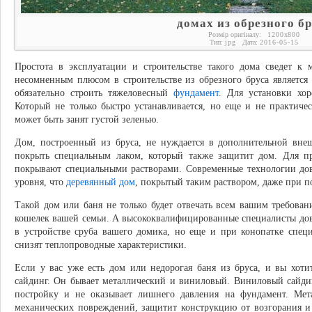
домах из обрезного б
Розмір оригіналу:
1200
x
800
Тип:
jpg
Дата:
2016-05-15
Простота в эксплуатации и строительстве такого дома сведет 
несомненным плюсом в строительстве из обрезного бруса является т
обязательно строить тяжеловесный
фундамент
. Для установки хо
Который не только быстро устанавливается, но еще и не практиче
может быть занят густой зеленью.
Дом, построенный из бруса, не нуждается в дополнительной внеш
покрыть специальным лаком, который также защитит дом. Для п
покрывают специальными растворами. Современные технологии дов
уровня, что
деревянный дом
, покрытый таким раствором, даже при по
Такой дом или баня не только будет отвечать всем вашим требова
кошелек вашей семьи. А высококвалифицированные специалисты дове
в устройстве сруба вашего домика, но еще и при конопатке спец
снизят теплопроводные характеристики.
Если у вас уже есть дом или недорогая баня из бруса, и вы хот
сайдинг. Он бывает металлический и виниловый. Виниловый сайдин
постройку и не оказывает лишнего давления на фундамент. Мет
механических повреждений, защитит конструкцию от возгорания и