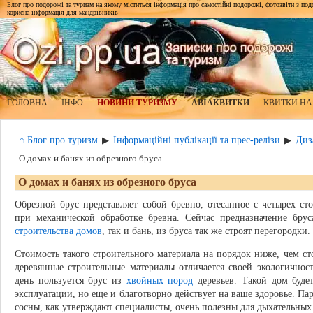
Блог про подорожі та туризм на якому міститься інформація про самостійні подорожі, фотозвіти з подор
корисна інформація для мандрівників
ГОЛОВНА
ІНФО
НОВИНИ ТУРИЗМУ
АВІАКВИТКИ
КВИТКИ НА
⌂ Блог про туризм
Інформаційні публікації та прес-релізи
Диз
▶
▶
О домах и банях из обрезного бруса
О домах и банях из обрезного бруса
Обрезной брус представляет собой бревно, отесанное с четырех ст
при механической обработке бревна. Сейчас предназначение бр
строительства домов
, так и бань, из бруса так же строят перегородки.
Стоимость такого строительного материала на порядок ниже, чем ст
деревянные строительные материалы отличается своей экологично
день пользуется брус из
хвойных пород
деревьев. Такой дом буде
эксплуатации, но еще и благотворно действует на ваше здоровье. Пар
сосны, как утверждают специалисты, очень полезны для дыхательных 