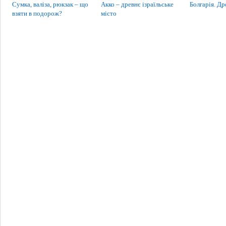
Сумка, валіза, рюкзак – що
Акко – древнє ізраїльське
Болгарія. Др
взяти в подорож?
місто