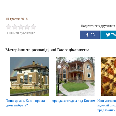
15 травня 2016
Поділитися з друзями в
Оцінити публікацію
FB
T
Матеріали та розповіді, які Вас зацікавлять:
Типы домов. Какой проект
Аренда коттеджа под Киевом
Наш магазин
дома выбрать?
изделий смо
предложит