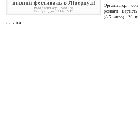
пивний фестиваль в Ліверпулі
Організатори обі
Розмір оригіналу:
288
x
170
розваги. Вартіст
Тип:
jpg
Дата:
2014-02-17
(8,5 євро). У ц
склянка.