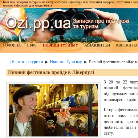
Блог про подорожі та туризм на якому міститься інформація про самостійні подорожі, фотозвіти з подор
корисна інформація для мандрівників
ГОЛОВНА
ІНФО
НОВИНИ ТУРИЗМУ
АВІАКВИТКИ
КВИТКИ НА
⌂ Блог про туризм
Новини Туризму
▶
▶
Пивний фестиваль пройде в 
Пивний фестиваль пройде в Ліверпулі
З 20 по 22 люто
пивний фестива
відвідувачам зап
пивоварень країни
Історія фестивалю
цього року захі
десятиліть фес
любителів пива і 
світу.