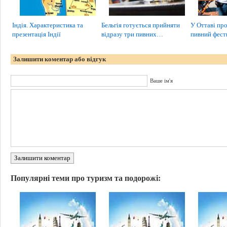
Індія. Характеристика та
Бельгія готується прийняти
У Оттаві пр
презентація Індії
відразу три пивних…
пивний фест
Залишити коментар або відгук
Ваше ім'я
Залишити коментар
Популярні теми про туризм та подорожі: