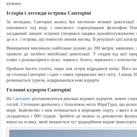
вулкану.
Історія і легенди острова Санторіні
За легендою, Санторіні колись був частиною великої цивілізації
пішовшого під воду і описаного старогрецьким філософом Пла
загадковий ланцюг островів утворився завдяки щонайпотужнішому в
до н.е. і острова, що повністю змінив вигляд. В результаті цієї катас
Виверження викликало найбільше цунамі до 200 метрів заввишки, 
привело до загибелі мінойської цивілізації. У спадок від цієї пр
пляжі з різноколірного піску: чорного, білого, червоного і золотистог
Пройшло багато століть, перш ніж острів відродився знову. Його но
це столиця Санторіні і одне з самих прекрасних міст світу. З кінця 20
розвивається туризм, відкриваються нові курорти.
Головні курорти Санторіні
На
Санторіні
розташовуються декілька відомих курортів, кожен з ни
гостей. Столицею архіпелагу є білосніжне місто Фіра(Тіра), що розки
моря. Знайомство з ним починається в морському порту, з якого в м
складаються з 800 східців. Зробити це можна за допомогою фунік
верхи на ослику, який вважається тут традиційним видом транспорту