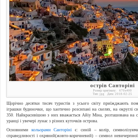
острів Санторіні
Розмір оригіналу:
670
x
400
Тип:
jpg
Дата:
2018-02-25
Щорічно десятки тисяч туристів з усього світу приїжджають по
іграшки будиночки, що хаотично розсипані на скелях, на округлі с
350. Найкрасивішою з них вважається Айіу Міна, розташована на ск
уранці і увечері лунає з різних куточків острова.
Основними
кольорами Санторіні
є: синій – колір, символізуюч
справедливості і охряний(жовто-коричневий) – символ невичерпно