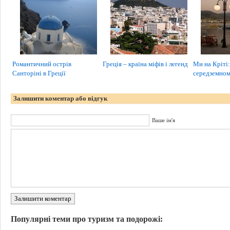
Романтичний острів
Греція – країна міфів і легенд
Ми на Кріті:
Санторіні в Греції
середземномо
Залишити коментар або відгук
Ваше ім'я
Залишити коментар
Популярні теми про туризм та подорожі: