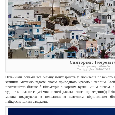
Санторіні: Імеровіг
Розмір оригіналу:
670
x
400
Тип:
jpg
Дата:
2018-02-25
Останніми роками все більшу популярність у любителів пляжного 
затишне містечко відоме своєю природною красою і теплим Еге
протяжністю більше 5 кілометрів з чорним вулканічним піском, 
туристам надаються усі можливості для активного проведення(дайвінг
можна поєднувати з неквапливим пляжним відпочинком біля
найкрасивішими заходами.