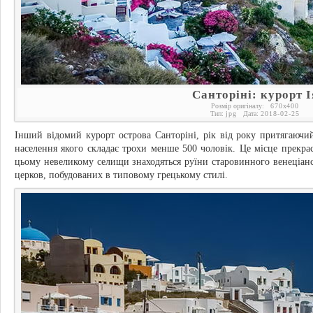
Санторіні: курорт І
Розмір оригіналу:
670
x
400
Тип:
jpg
Дата:
2018-02-25
Інший відомий курорт острова Санторіні, рік від року притягаючий
населення якого складає трохи менше 500 чоловік. Це місце прекра
цьому невеликому селищи знаходяться руїни старовинного венеціансь
церков, побудованих в типовому грецькому стилі.