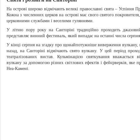
На острові широко відмічають великі православні свята – Успіння Пр
Кожна з численних церков на острові має свого святого покровителя,
церковними службами і веселими гуляннями.
У літню пору року на Санторіні традиційно проходить джазовий
представляє винний фестиваль, який випадає на останні числа серпня
У кінці серпня на згадку про щонайпотужніше виверження вулкану, 
назад, на Санторіні відмічають свято вулкану. У цей період прохо
театралізованих вистав. Кульмінацією святкування вважається
вулкану за допомогою різних світлових ефектів і фейєрверків, яке п
Неа-Камені.