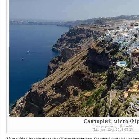
Санторіні: місто Фі
Розмір оригіналу:
670
x
400
Тип:
jpg
Дата:
2018-02-25