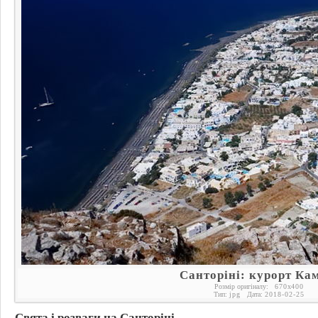
Санторіні: курорт Ка
Розмір оригіналу:
670
x
400
Тип:
jpg
Дата:
2018-02-25
Свята і розваги на Санторіні