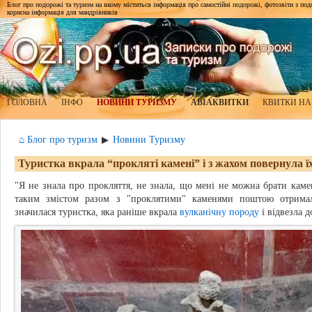
Блог про подорожі та туризм на якому міститься інформація про самостійні подорожі, фотозвіти з подор
корисна інформація для мандрівників
ГОЛОВНА
ІНФО
НОВИНИ ТУРИЗМУ
АВІАКВИТКИ
КВИТКИ НА
⌂ Блог про туризм
Новини Туризму
▶
Туристка вкрала “прокляті камені” і з жахом повернула ї
"Я не знала про прокляття, не знала, що мені не можна брати каме
таким змістом разом з "проклятими" каменями поштою отримали
значилася туристка, яка раніше вкрала
вулканічну породу
і відвезла д