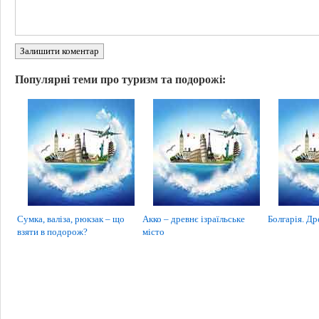
Залишити коментар
Популярні теми про туризм та подорожі:
Сумка, валіза, рюкзак – що
Акко – древнє ізраїльське
Болгарія. Др
взяти в подорож?
місто