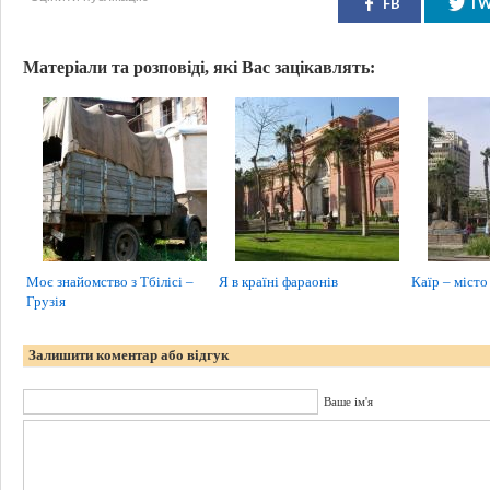
FB
T
Матеріали та розповіді, які Вас зацікавлять:
Моє знайомство з Тбілісі –
Я в країні фараонів
Каїр – місто
Грузія
Залишити коментар або відгук
Ваше ім'я