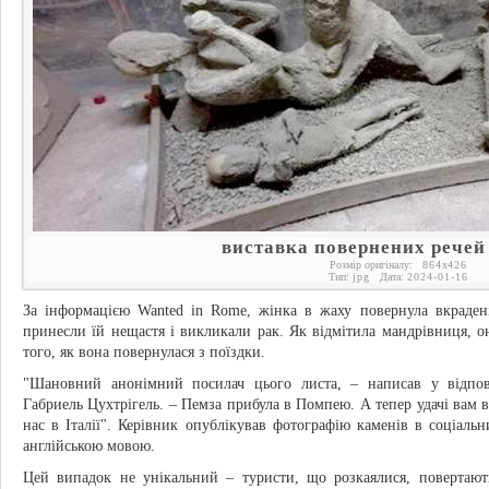
виставка повернених речей
Розмір оригіналу:
864
x
426
Тип:
jpg
Дата:
2024-01-16
За інформацією Wanted in Rome, жінка в жаху повернула вкраде
принесли їй нещастя і викликали рак. Як відмітила мандрівниця, о
того, як вона повернулася з поїздки.
"Шановний анонімний посилач цього листа, – написав у відпов
Габриель Цухтрігель. – Пемза прибула в Помпею. А тепер удачі вам в 
нас в Італії". Керівник опублікував фотографію каменів в соціал
англійською мовою.
Цей випадок не унікальний – туристи, що розкаялися, повертают