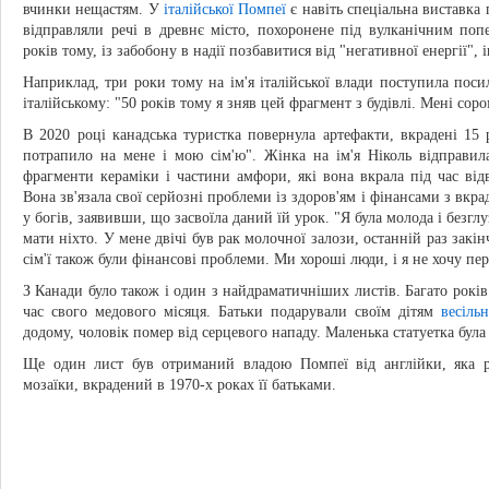
вчинки нещастям. У
італійської Помпеї
є навіть спеціальна виставка
відправляли речі в древнє місто, похоронене під вулканічним по
років тому, із забобону в надії позбавитися від "негативної енергії", 
Наприклад, три роки тому на ім'я італійської влади поступила пос
італійському: "50 років тому я зняв цей фрагмент з будівлі. Мені сор
В 2020 році канадська туристка повернула артефакти, вкрадені 15 р
потрапило на мене і мою сім'ю". Жінка на ім'я Ніколь відправил
фрагменти кераміки і частини амфори, які вона вкрала під час від
Вона зв'язала свої серйозні проблеми із здоров'ям і фінансами з вк
у богів, заявивши, що засвоїла даний їй урок. "Я була молода і безглуз
мати ніхто. У мене двічі був рак молочної залози, останній раз закі
сім'ї також були фінансові проблеми. Ми хороші люди, і я не хочу пе
З Канади було також і один з найдраматичніших листів. Багато років
час свого медового місяця. Батьки подарували своїм дітям
весіль
додому, чоловік помер від серцевого нападу. Маленька статуетка була 
Ще один лист був отриманий владою Помпеї від англійки, яка ро
мозаїки, вкрадений в 1970-х роках її батьками.