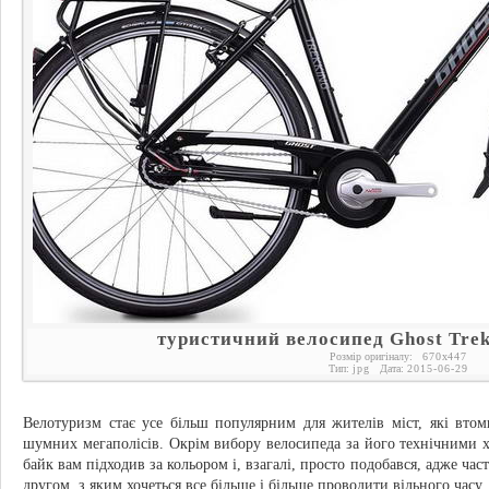
туристичний велосипед Ghost Trek
Розмір оригіналу:
670
x
447
Тип:
jpg
Дата:
2015-06-29
Велотуризм стає усе більш популярним для жителів міст, які втом
шумних мегаполісів. Окрім вибору велосипеда за його технічними х
байк вам підходив за кольором і, взагалі, просто подобався, адже ча
другом, з яким хочеться все більше і більше проводити вільного часу.