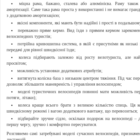
міцна рама, бажано, сталева або алюмінієва. Раму також
амортизації. Саме така рама проста у використанні і не вимагає гра
з додатковою амортизацією;
якісні компоненти, які мають бути надійні і прості в подальшом
переважно пряме кермо. Вид їзди з прямим кермом зарекомен
велосипедних туристів;
потрійна кривошипна система, в якій є присутніми як низькі п
передачі для рівної швидкісної їзди;
колеса підбирають залежно від росту велотуриста, але н
просвітом;
можливість установки додаткових атрибутів;
витягнута колісна база з низьким центром тяжіння. Під час пе
дозволяє збільшити маневреність і управління велосипедом;
моделі туристичних велосипедів повинні мати можливість пер
потяги, літаки);
колеса краще всього брати з великою кількістю спиць. Ця к
швидкісному режимі і вагою додаткового вантажу, що перевозиться;
підбирайте зручне сідло, оскільки подорож на велосипеді – д
першу чергу, зручно і комфортно пересуватися.
Розглянемо самі затребувані моделі сучасних велосипедів, призна
дистанцій.