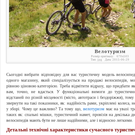
Велотуризм
Розмір оригіналу:
670
x
503
Тип:
jpg
Дата:
2015-06-29
Сьогодні вибрати відповідну для вас туристичну модель велосипе
одного магазину, який спеціалізується на продажі велосипедів, м
рівною ціновою категорією. Треба відмітити відразу, що придбати як
вам, точно, не вдасться. У функціональні вимоги до туристичн
відстаней по різній місцевості (місто, автотраси і бездоріжжя), том
звернути на такі показники, як: надійність рами, укріплені колеса, 
у зборі. Чому це важливо? Та тому що,
велотуризм
має на увазі тр
таких як: спальні мішки, туристичний намет, провізія на декілька д
велосипедів мають бути не лише надійними, але і відносно легкими.
Детальні технічні характеристики сучасного туристи