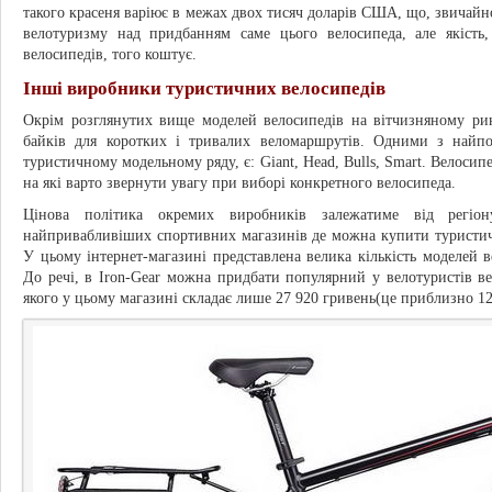
такого красеня варіює в межах двох тисяч доларів США, що, звичай
велотуризму над придбанням саме цього велосипеда, але якіст
велосипедів, того коштує.
Інші виробники туристичних велосипедів
Окрім розглянутих вище моделей велосипедів на вітчизняному рин
байків для коротких і тривалих веломаршрутів. Одними з най
туристичному модельному ряду, є: Giant, Head, Bulls, Smart. Велосип
на які варто звернути увагу при виборі конкретного велосипеда.
Цінова політика окремих виробників залежатиме від регі
найпривабливіших спортивних магазинів де можна купити туристичн
У цьому інтернет-магазині представлена велика кількість моделей в
До речі, в Iron-Gear можна придбати популярний у велотуристів ве
якого у цьому магазині складає лише 27 920 гривень(це приблизно 12