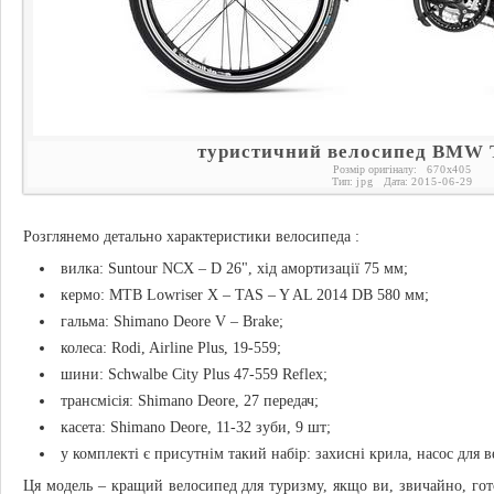
туристичний велосипед BMW T
Розмір оригіналу:
670
x
405
Тип:
jpg
Дата:
2015-06-29
Розглянемо детально характеристики велосипеда :
вилка: Suntour NCX – D 26", хід амортизації 75 мм;
кермо: MTB Lowriser X – TAS – Y AL 2014 DB 580 мм;
гальма: Shimano Deore V – Brakе;
колеса: Rodi, Airline Plus, 19-559;
шини: Schwalbe City Plus 47-559 Reflex;
трансмісія: Shimano Deore, 27 передач;
касета: Shimano Deore, 11-32 зуби, 9 шт;
у комплекті є присутнім такий набір: захисні крила, насос для 
Ця модель – кращий велосипед для туризму, якщо ви, звичайно, гот