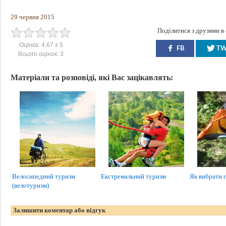
29 червня 2015
Поділитися з друзями в
Оцінка:
4.67
з
5
FB
T
Всього оцінок:
3
Матеріали та розповіді, які Вас зацікавлять:
Велосипедний туризм
Екстремальний туризм
Як вибрати 
(велотуризм)
Залишити коментар або відгук