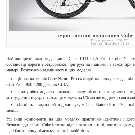
туристичний велосипед Cube 
Розмір оригіналу:
670
x
372
Тип:
jpg
Дата:
2015-06-29
Найпоширенішими моделями є Cube LTD CLS Pro і Cube Nature 
обстановці дороги і бездоріжжя, при русі на підйоми, а також при 
манері. Розглянемо відмінності в цих моделях:
цінова категорія Cube Nature Pro сьогодні на ринку складає ві
CLS Pro – 950-1200 доларів США;
рама у обох моделях виконана з алюмінієвого сплаву, але на м
антиударний переріз, також ця модель на 8% легше від рами свого ко
кількість швидкостей під час руху у Cube Nature Pro – 30, то
менше.
Усі інші компоненти на цих моделях практично ідентичні і дотр
Велосипеди фірми Cube істотно відрізняються в ціні, але при цьому
ще і багаторічну німецьку якість і надійність.