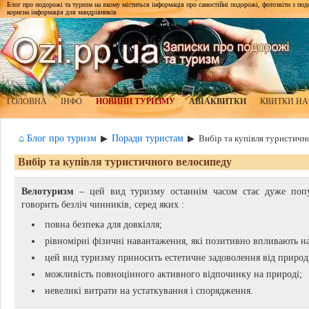
Блог про подорожі та туризм на якому міститься інформація про самостійні подорожі, фотозвіти з подор
корисна інформація для мандрівників
ГОЛОВНА
ІНФО
НОВИНИ ТУРИЗМУ
АВІАКВИТКИ
КВИТКИ НА
⌂ Блог про туризм
Поради туристам
▶
▶
Вибір та купівля туристичн
Вибір та купівля туристичного велосипеду
Велотуризм
– цей вид туризму останнім часом стає дуже попу
говорить безліч чинників, серед яких :
повна безпека для довкілля;
рівномірні фізичні навантаження, які позитивно впливають на
цей вид туризму приносить естетичне задоволення від природн
можливість повноцінного активного відпочинку на природі;
невеликі витрати на устаткування і спорядження.