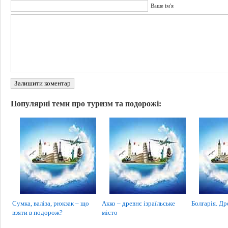
Ваше ім'я
Залишити коментар
Популярні теми про туризм та подорожі:
Сумка, валіза, рюкзак – що
Акко – древнє ізраїльське
Болгарія. Др
взяти в подорож?
місто