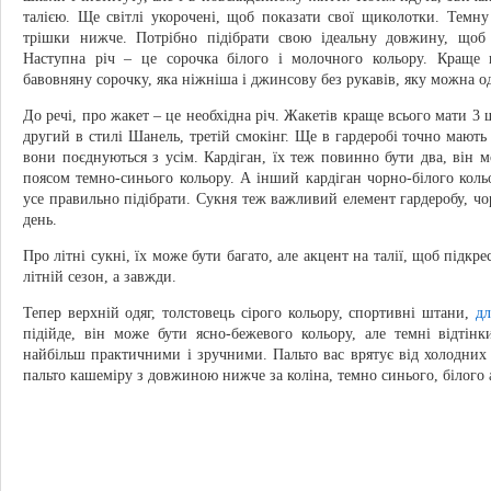
талією. Ще світлі укорочені, щоб показати свої щиколотки. Темн
трішки нижче. Потрібно підібрати свою ідеальну довжину, щоб
Наступна річ – це сорочка білого і молочного кольору. Краще в
бавовняну сорочку, яка ніжніша і джинсову без рукавів, яку можна од
До речі, про жакет – це необхідна річ. Жакетів краще всього мати 3
другий в стилі Шанель, третій смокінг. Ще в гардеробі точно мають 
вони поєднуються з усім. Кардіган, їх теж повинно бути два, він м
поясом темно-синього кольору. А інший кардіган чорно-білого коль
усе правильно підібрати. Сукня теж важливий елемент гардеробу, чор
день.
Про літні сукні, їх може бути багато, але акцент на талії, щоб підк
літній сезон, а завжди.
Тепер верхній одяг, толстовець сірого кольору, спортивні штани,
дл
підійде, він може бути ясно-бежевого кольору, але темні відтінки
найбільш практичними і зручними. Пальто вас врятує від холодних 
пальто кашеміру з довжиною нижче за коліна, темно синього, білого 