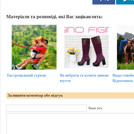
Матеріали та розповіді, які Вас зацікавлять:
Екстремальний туризм
Як вибрати та купити зимове
Види сімейн
взуття
Відпочинок
Залишити коментар або відгук
Ваше ім'я