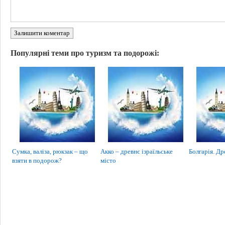
Залишити коментар
Популярні теми про туризм та подорожі:
Сумка, валіза, рюкзак – що
Акко – древнє ізраїльське
Болгарія. Др
взяти в подорож?
місто