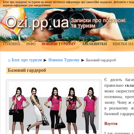
Блог про подорожі та туризм на якому міститься інформація про самостійні подорожі, фотозвіти з подор
корисна інформація для мандрівників
ГОЛОВНА
ІНФО
НОВИНИ ТУРИЗМУ
АВІАКВИТКИ
КВИТКИ НА
⌂ Блог про туризм
Новини Туризму
▶
▶
Базовий гардероб
Базовий гардероб
Є досить бага
правильно
скла
може скористат
половина, прот
знову. Чому ж 
в реальному ж
базовий гардеро
Взуття
І так почнемо з