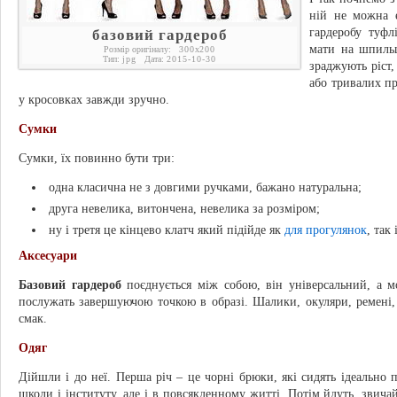
ній не можна е
гардеробу туфл
базовий гардероб
мати на шпильц
Розмір оригіналу:
300
x
200
Тип:
jpg
Дата:
2015-10-30
зраджують ріст
або тривалих п
у кросовках завжди зручно.
Сумки
Сумки, їх повинно бути три:
одна класична не з довгими ручками, бажано натуральна;
друга невелика, витончена, невелика за розміром;
ну і третя це кінцево клатч який підійде як
для прогулянок
, так 
Аксесуари
Базовий гардероб
поєднується між собою, він універсальний, а мод
послужать завершуючою точкою в образі. Шалики, окуляри, ремені, 
смак.
Одяг
Дійшли і до неї. Перша річ – це чорні брюки, які сидять ідеально п
школи і інституту, але і в повсякденному житті. Потім йдуть, зви