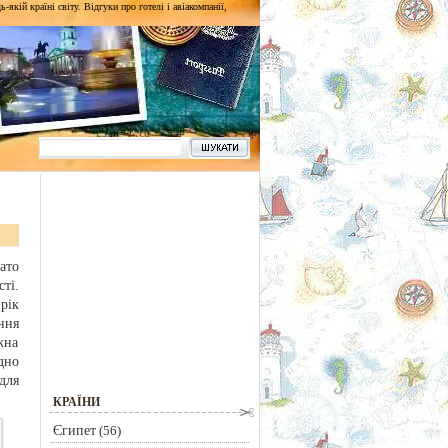
кій країні світу. Відгуки про готелі і авіакомпанії,
ато
ті.
рік
ння
жна
дно
для
КРАЇНИ
Єгипет
(56)