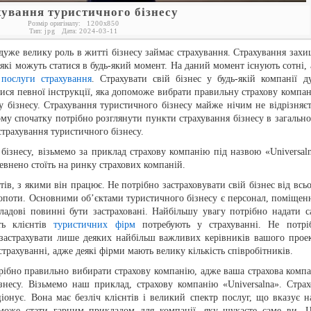
хування туристичного бізнесу
Розмір оригіналу:
1200
x
850
Тип:
jpg
Дата:
2024-03-11
 дуже велику роль в житті бізнесу займає страхування. Страхування захи
 які можуть статися в будь-який момент. На даний момент існують сотні, 
ь
послуги страхування
. Страхувати свій бізнес у будь-якій компанії д
ися певної інструкції, яка допоможе вибрати правильну страхову компан
 бізнесу. Страхування туристичного бізнесу майже нічим не відрізняєт
ому спочатку потрібно розглянути пункти страхування бізнесу в загально
страхування туристичного бізнесу.
бізнесу, візьмемо за приклад страхову компанію під назвою «Universaln
евнено стоїть на ринку страхових компаній.
тів, з якими він працює. Не потрібно застраховувати свій бізнес від всьо
лопоти. Основними об’єктами туристичного бізнесу є персонал, поміщенн
кладові повинні бути застраховані. Найбільшу увагу потрібно надати с
сть клієнтів
туристичних фірм
потребують у страхуванні. Не потрі
 застрахувати лише деяких найбільш важливих керівників вашого проек
трахуванні, адже деякі фірми мають велику кількість співробітників.
трібно правильно вибирати страхову компанію, адже ваша страхова компа
несу. Візьмемо наш приклад, страхову компанію «Universalna». Страх
іонує. Вона має безліч клієнтів і великий спектр послуг, що вказує на
 може стати гарним прикладом для компанії, яку шукаєте саме ви. 