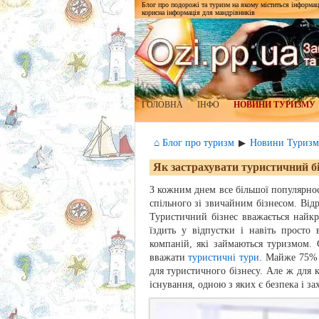
Блог про подорожі та туризм на якому міститься інформаці
корисна інформація для мандрівників
ГОЛОВНА
ІНФО
НОВИНИ ТУРИЗМУ
⌂ Блог про туризм
Новини Туризм
▶
Як застрахувати туристичний бі
З кожним днем все більшої популярност
спільного зі звичайним бізнесом. Відр
Туристичний бізнес вважається найк
їздить у відпустки і навіть просто
компаній, які займаються туризмом.
вважати
туристичні тури
. Майже 75% 
для туристичного бізнесу. Але ж для к
існування, одною з яких є безпека і зах