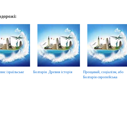
одорожі:
внє ізраїльське
Болгарія. Древня історія
Прощавай, соціалізм, або
Болгарія європейська