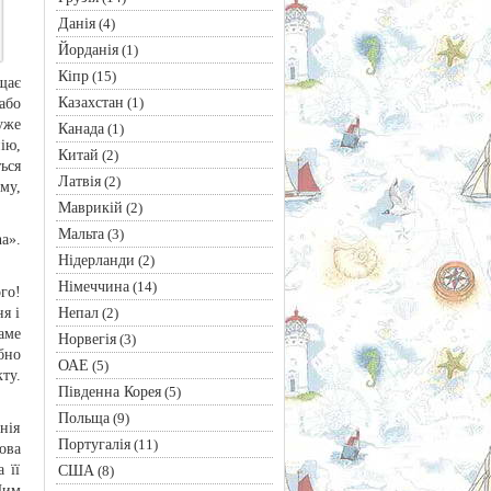
Данія
(4)
Йорданія
(1)
Кіпр
(15)
щає
Казахстан
(1)
або
уже
Канада
(1)
ію,
Китай
(2)
ься
Латвія
(2)
му,
Маврикій
(2)
Мальта
(3)
a».
Нідерланди
(2)
Німеччина
(14)
го!
Непал
я і
(2)
аме
Норвегія
(3)
бно
ОАЕ
(5)
ту.
Південна Корея
(5)
Польща
(9)
нія
Португалія
(11)
ова
 її
США
(8)
Цим