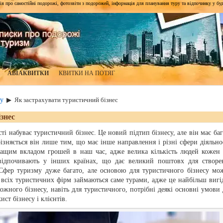
я про самостійні подорожі, фотозвіти з подорожей, інформація для планування туру та відпочинку у будь-я
АВІАКВИТКИ
КВИТКИ НА ПОТЯГ
у
▶
Як застрахувати туристичний бізнес
знес
і набуває туристичний бізнес. Це новий підтип бізнесу, але він має баг
ізняється він лише тим, що має інше направлення і різні сфери діяльнос
ращим вкладом грошей в наш час, адже велика кількість людей кожен 
 відпочивають у інших країнах, що дає великий поштовх для створе
 Сфер туризму дуже багато, але основою для туристичного бізнесу мо
всіх туристичних фірм займаються саме турами, адже це найбільш вигі
ожного бізнесу, навіть для туристичного, потрібні деякі основні умови 
ист бізнесу і клієнтів.