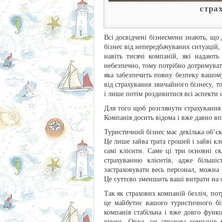
стра
Всі досвідчені бізнесмени знають, що
бізнес від непередбачуваних ситуацій,
навіть тисячі компаній, які надают
небезпечно, тому потрібно дотримуват
яка забезпечить повну безпеку вашому
від страхування звичайного бізнесу, т
і лише потім роздивитися всі аспекти 
Для того щоб розглянути страхування 
Компанія досить відома і вже давно вп
Туристичний бізнес має декілька об’єк
Це лише зайва трата грошей і зайві к
самі клієнти. Саме ці три основні с
страхуванню клієнтів, адже більші
застраховувати весь персонал, можна
Це суттєво зменшить ваші витрати на с
Так як страхових компаній безліч, по
це майбутнє вашого туристичного біз
компанія стабільна і вже довго функц
рівень. Отже, ця страхова компанія