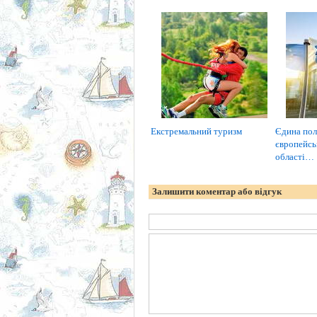
Екстремальний туризм
Єдина пол
європейсь
області…
Залишити коментар або відгук