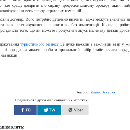
, але краще довірити цю справу професіональному брокеру, який підб
аналізувавши весь спектр страхових компаній.
овий договір. Його потрібно детально вивчити, адже можуть знайтись де
ти на ваше страхування і залишити вас без компенсації. Краще це робит
рогідність того, що ви можете пропустити якусь маленьку деталь догов
трахування
туристичного бізнесу
це дуже важкий і важливий етап у жи
вні поради ви можете зробити правильний вибір і забезпечити порядо
 назавжди.
Автор:
Денис Захарко
Поділитися з друзями в соціальних мережах:
FB
TW
Viber
зацікавлять: