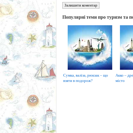
Залишити коментар
Популярні теми про туризм та п
Сумка, валіза, рюкзак – що
Акко – дре
взяти в подорож?
місто