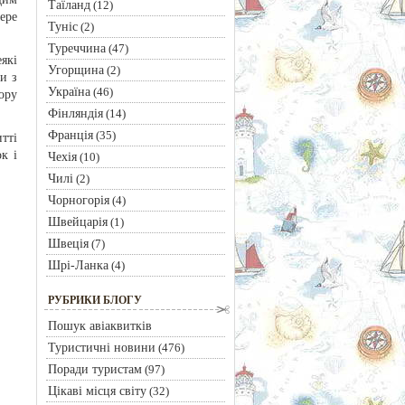
Таїланд
(12)
ере
Туніс
(2)
Туреччина
(47)
які
Угорщина
(2)
и з
Україна
(46)
ору
Фінляндія
(14)
Франція
(35)
тті
к і
Чехія
(10)
Чилі
(2)
Чорногорія
(4)
Швейцарія
(1)
Швеція
(7)
Шрі-Ланка
(4)
РУБРИКИ БЛОГУ
Пошук авіаквитків
Туристичні новини
(476)
Поради туристам
(97)
Цікаві місця світу
(32)