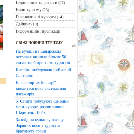
Відпочинок та розваги
(27)
Види туризму
(23)
Гірськолижні курорти
(14)
Дайвінг
(10)
Інформаційні публікації
СВІЖІ НОВИНИ ТУРИЗМУ
На вулиці на Канарських
островах вийшло більше 50
тисяч, щоб прогнати туристів
Китайці побудували фейковий
Санторіні
В аеропортах Болгарії
вводиться нова система для
пасажирів
У Єгипті побудують ще один
мега-курорт, розширивши
Шарм-ель-Шейх
За вхід на культову площу
Зоряних воєн з туристів
братимуть гроші