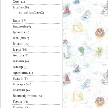
Ємен
(1)
Ізраїль
(29)
готелі Ізраїлю
(2)
Індія
(37)
Індонезія
(4)
Ірландія
(6)
Ісландія
(7)
Іспанія
(29)
Італія
(30)
Австрія
(8)
Албанія
(4)
Алжир
(2)
Аргентина
(1)
Бельгія
(3)
Болгарія
(26)
Бразилія
(4)
Великобританія
(15)
Греція
(44)
Грузія
(14)