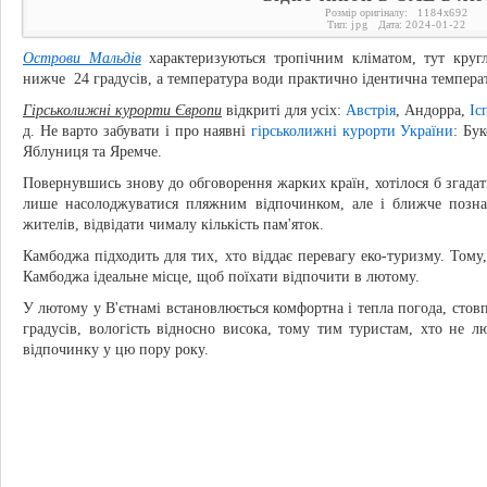
Розмір оригіналу:
1184
x
692
Тип:
jpg
Дата:
2024-01-22
Острови Мальдів
характеризуються тропічним кліматом, тут кругл
нижче 24 градусів, а температура води практично ідентична температ
Гірськолижні курорти Європи
відкриті для усіх:
Австрія
, Андорра,
Іс
д. Не варто забувати і про наявні
гірськолижні курорти України
: Бу
Яблуниця та Яремче.
Повернувшись знову до обговорення жарких країн, хотілося б згада
лише насолоджуватися пляжним відпочинком, але і ближче позна
жителів, відвідати чималу кількість пам'яток.
Камбоджа підходить для тих, хто віддає перевагу еко-туризму. Том
Камбоджа ідеальне місце, щоб поїхати відпочити в лютому.
У лютому у В'єтнамі встановлюється комфортна і тепла погода, сто
градусів, вологість відносно висока, тому тим туристам, хто не л
відпочинку у цю пору року.