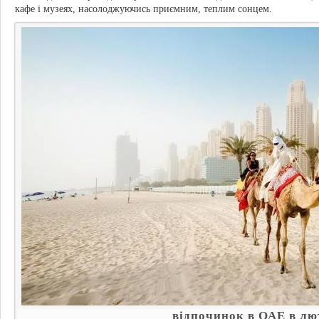
кафе і музеях, насолоджуючись приємним, теплим сонцем.
відпочинок в ОАЕ в л