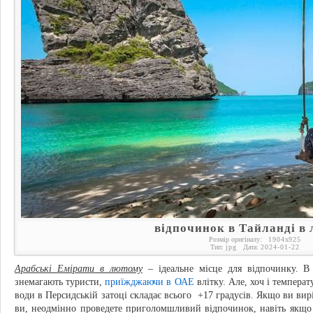
відпочинок в Тайланді в
Розмір оригіналу:
1904
x
925
Тип:
jpg
Дата:
2024-01-22
Арабські Емірати в лютому
– ідеальне місце для відпочинку. В 
знемагають туристи,
приїжджаючи в ОАЕ
влітку. Але, хоч і темпера
води в Персидській затоці складає всього +17 градусів. Якщо ви ви
ви, неодмінно проведете приголомшливий відпочинок, навіть якщо н