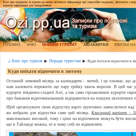
Блог про подорожі та туризм на якому міститься інформація про самостійні подорожі, фотозвіти з подор
корисна інформація для мандрівників
ГОЛОВНА
ІНФО
НОВИНИ ТУРИЗМУ
АВІАКВИТКИ
КВИТКИ НА
⌂ Блог про туризм
Поради туристам
▶
▶
Куди поїхати відпочити в 
Куди поїхати відпочити в лютому
Останній зимовий місяць за календарем – лютий, і це означає, що до
нам належить пережити ще пару трійку хвиль морозів. В цей час у
курорти південно-східної Азії, а так само гірськолижні курорти євро
про бажання відпочивальників відправитися на пошуки екзотичних 
Щоб організувати свою відпустку варто ґрунтовно замислитися над 
ви вибрали для відпустки саме цей місяць.
Класичний варіант – Т
максимально високий, тому і ціни на відпочинок можуть бути високим
що в Тайланді можна, ні в чому собі не відмовляти.